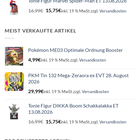
Tonie Figur Marvel Spider-Man ET 13.08.2026
16,99€
15,75€.
Ursprünglicher
Aktueller
16,99
€
15,75
€
inkl. 19 % MwSt.
zzgl.
Versandkosten
Preis
Preis
war:
ist:
16,99€
15,75€.
MEIST VERKAUFTE ARTIKEL
Pokémon ME03 Optimale Ordnung Booster
4,99
€
inkl. 19 % MwSt.
zzgl.
Versandkosten
PKM Tin 132 Mega-Zeraora ex EVT 28. August
2026
29,99
€
inkl. 19 % MwSt.
zzgl.
Versandkosten
Tonie Figur DIKKA Boom Schakkalakka ET
13.08.2026
Ursprünglicher
Aktueller
16,99
€
15,75
€
inkl. 19 % MwSt.
zzgl.
Versandkosten
Preis
Preis
war:
ist:
16,99€
15,75€.