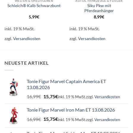
WELTEN & SPIELFIGUREN
AUTOS, FAHRZEUGE & FLIEGER
Siku Pkw mit
Schleich® Kalb Schwarzbunt
Pferdeanhänger
5,99
€
8,99
€
inkl. 19 % MwSt.
inkl. 19 % MwSt.
zzgl.
Versandkosten
zzgl.
Versandkosten
NEUESTE ARTIKEL
Tonie Figur Marvel Captain America ET
13.08.2026
Ursprünglicher
Aktueller
16,99
€
15,75
€
inkl. 19 % MwSt.
zzgl.
Versandkosten
Preis
Preis
war:
ist:
Tonie Figur Marvel Iron Man ET 13.08.2026
16,99€
15,75€.
Ursprünglicher
Aktueller
16,99
€
15,75
€
inkl. 19 % MwSt.
zzgl.
Versandkosten
Preis
Preis
war:
ist: