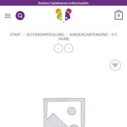
Zum
lindaxx | Spielwaren online kaufen
Inhalt
0
springen
START
/
ALTERSEMPFEHLUNG
/
KINDERGARTENKIND - 3-5
JAHRE
Auf die
Wunschliste