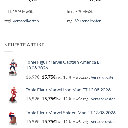
5,99
€
22,00
€
inkl. 19 % MwSt.
inkl. 7 % MwSt.
zzgl.
Versandkosten
zzgl.
Versandkosten
NEUESTE ARTIKEL
Tonie Figur Marvel Captain America ET
13.08.2026
Ursprünglicher
Aktueller
16,99
€
15,75
€
inkl. 19 % MwSt.
zzgl.
Versandkosten
Preis
Preis
war:
ist:
Tonie Figur Marvel Iron Man ET 13.08.2026
16,99€
15,75€.
Ursprünglicher
Aktueller
16,99
€
15,75
€
inkl. 19 % MwSt.
zzgl.
Versandkosten
Preis
Preis
war:
ist:
Tonie Figur Marvel Spider-Man ET 13.08.2026
16,99€
15,75€.
Ursprünglicher
Aktueller
16,99
€
15,75
€
inkl. 19 % MwSt.
zzgl.
Versandkosten
Preis
Preis