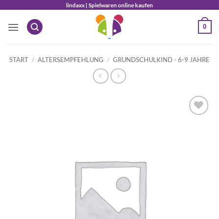
Zum
lindaxx | Spielwaren online kaufen
Inhalt
0
springen
START
/
ALTERSEMPFEHLUNG
/
GRUNDSCHULKIND - 6-9 JAHRE
Auf die
Wunschliste