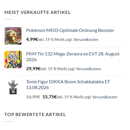
war:
ist:
16,99€
15,75€.
MEIST VERKAUFTE ARTIKEL
Pokémon ME03 Optimale Ordnung Booster
4,99
€
inkl. 19 % MwSt.
zzgl.
Versandkosten
PKM Tin 132 Mega-Zeraora ex EVT 28. August
2026
29,99
€
inkl. 19 % MwSt.
zzgl.
Versandkosten
Tonie Figur DIKKA Boom Schakkalakka ET
13.08.2026
Ursprünglicher
Aktueller
16,99
€
15,75
€
inkl. 19 % MwSt.
zzgl.
Versandkosten
Preis
Preis
war:
ist:
16,99€
15,75€.
TOP BEWERTETE ARTIKEL