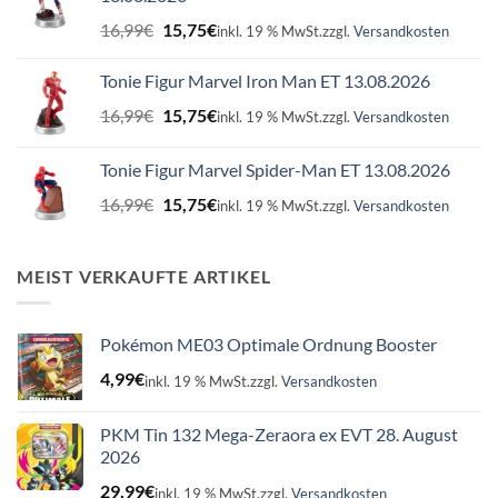
Ursprünglicher
Aktueller
16,99
€
15,75
€
inkl. 19 % MwSt.
zzgl.
Versandkosten
Preis
Preis
war:
ist:
Tonie Figur Marvel Iron Man ET 13.08.2026
16,99€
15,75€.
Ursprünglicher
Aktueller
16,99
€
15,75
€
inkl. 19 % MwSt.
zzgl.
Versandkosten
Preis
Preis
war:
ist:
Tonie Figur Marvel Spider-Man ET 13.08.2026
16,99€
15,75€.
Ursprünglicher
Aktueller
16,99
€
15,75
€
inkl. 19 % MwSt.
zzgl.
Versandkosten
Preis
Preis
war:
ist:
16,99€
15,75€.
MEIST VERKAUFTE ARTIKEL
Pokémon ME03 Optimale Ordnung Booster
4,99
€
inkl. 19 % MwSt.
zzgl.
Versandkosten
PKM Tin 132 Mega-Zeraora ex EVT 28. August
2026
29,99
€
inkl. 19 % MwSt.
zzgl.
Versandkosten