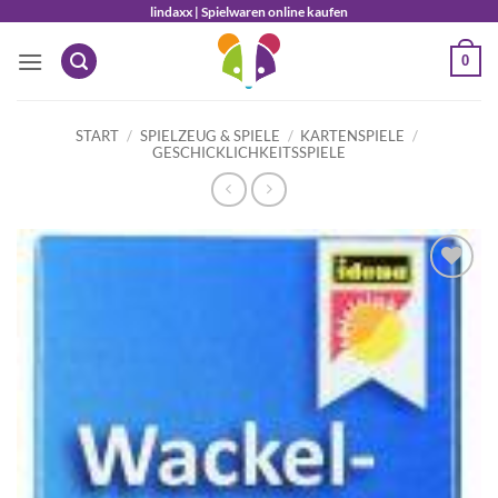
Zum
lindaxx | Spielwaren online kaufen
Inhalt
0
springen
START
/
SPIELZEUG & SPIELE
/
KARTENSPIELE
/
GESCHICKLICHKEITSSPIELE
Auf die
Wunschliste