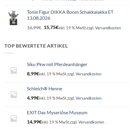
Tonie Figur DIKKA Boom Schakkalakka ET
13.08.2026
Ursprünglicher
Aktueller
16,99
€
15,75
€
inkl. 19 % MwSt.
zzgl.
Versandkosten
Preis
Preis
war:
ist:
16,99€
15,75€.
TOP BEWERTETE ARTIKEL
Siku Pkw mit Pferdeanhänger
8,99
€
inkl. 19 % MwSt.
zzgl.
Versandkosten
Schleich® Henne
4,99
€
inkl. 19 % MwSt.
zzgl.
Versandkosten
EXIT Das Myseriöse Museum
14,99
€
inkl. 19 % MwSt.
zzgl.
Versandkosten