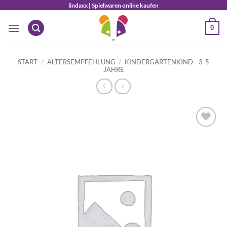
Zum
lindaxx | Spielwaren online kaufen
Inhalt
0
springen
START
/
ALTERSEMPFEHLUNG
/
KINDERGARTENKIND - 3-5
JAHRE
Auf die
Wunschliste