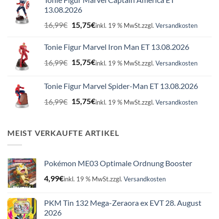
13.08.2026
Ursprünglicher
Aktueller
16,99
€
15,75
€
inkl. 19 % MwSt.
zzgl.
Versandkosten
Preis
Preis
war:
ist:
Tonie Figur Marvel Iron Man ET 13.08.2026
16,99€
15,75€.
Ursprünglicher
Aktueller
16,99
€
15,75
€
inkl. 19 % MwSt.
zzgl.
Versandkosten
Preis
Preis
war:
ist:
Tonie Figur Marvel Spider-Man ET 13.08.2026
16,99€
15,75€.
Ursprünglicher
Aktueller
16,99
€
15,75
€
inkl. 19 % MwSt.
zzgl.
Versandkosten
Preis
Preis
war:
ist:
16,99€
15,75€.
MEIST VERKAUFTE ARTIKEL
Pokémon ME03 Optimale Ordnung Booster
4,99
€
inkl. 19 % MwSt.
zzgl.
Versandkosten
PKM Tin 132 Mega-Zeraora ex EVT 28. August
2026