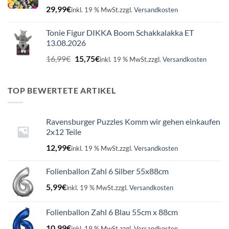
29,99
€
inkl. 19 % MwSt.
zzgl.
Versandkosten
Tonie Figur DIKKA Boom Schakkalakka ET
13.08.2026
Ursprünglicher
Aktueller
16,99
€
15,75
€
inkl. 19 % MwSt.
zzgl.
Versandkosten
Preis
Preis
war:
ist:
16,99€
15,75€.
TOP BEWERTETE ARTIKEL
Ravensburger Puzzles Komm wir gehen einkaufen
2x12 Teile
12,99
€
inkl. 19 % MwSt.
zzgl.
Versandkosten
Folienballon Zahl 6 Silber 55x88cm
5,99
€
inkl. 19 % MwSt.
zzgl.
Versandkosten
Folienballon Zahl 6 Blau 55cm x 88cm
10,99
€
inkl. 19 % MwSt.
zzgl.
Versandkosten