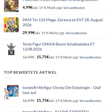
4,99
€
inkl. 19 % MwSt.
zzgl.
Versandkosten
PKM Tin 132 Mega-Zeraora ex EVT 28. August
2026
29,99
€
inkl. 19 % MwSt.
zzgl.
Versandkosten
Tonie Figur DIKKA Boom Schakkalakka ET
13.08.2026
Ursprünglicher
Aktueller
16,99
€
15,75
€
inkl. 19 % MwSt.
zzgl.
Versandkosten
Preis
Preis
war:
ist:
16,99€
15,75€.
TOP BEWERTETE ARTIKEL
tonies® Hörfigur Disney Die Eiskönigin - Olaf
taut auf
Ursprünglicher
Aktueller
16,99
€
15,75
€
inkl. 19 % MwSt.
zzgl.
Versandkosten
Preis
Preis
war:
ist:
tonies® Hörfigur - KLE!NE EXPERTEN ...