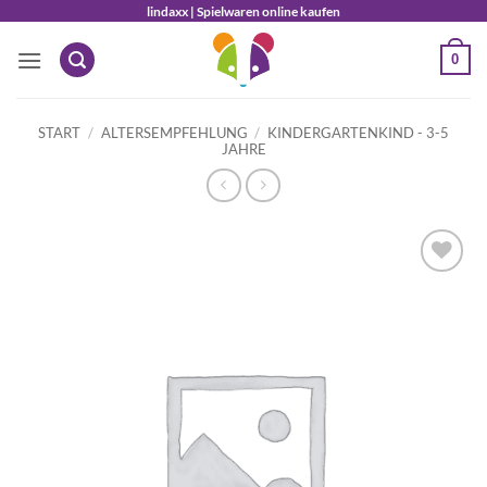
Zum
lindaxx | Spielwaren online kaufen
Inhalt
0
springen
START
/
ALTERSEMPFEHLUNG
/
KINDERGARTENKIND - 3-5
JAHRE
Auf die
Wunschliste