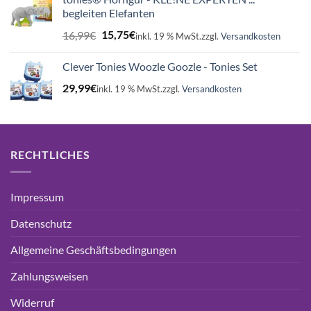
16,99€
15,75€.
begleiten Elefanten
Ursprünglicher
Aktueller
16,99
€
15,75
€
inkl. 19 % MwSt.
zzgl.
Versandkosten
Preis
Preis
war:
ist:
Clever Tonies Woozle Goozle - Tonies Set
16,99€
15,75€.
29,99
€
inkl. 19 % MwSt.
zzgl.
Versandkosten
RECHTLICHES
Impressum
Datenschutz
Allgemeine Geschäftsbedingungen
Zahlungsweisen
Widerruf