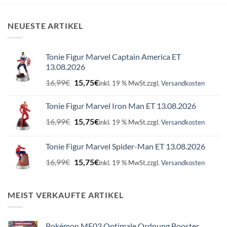
NEUESTE ARTIKEL
Tonie Figur Marvel Captain America ET
13.08.2026
Ursprünglicher
Aktueller
16,99
€
15,75
€
inkl. 19 % MwSt.
zzgl.
Versandkosten
Preis
Preis
war:
ist:
Tonie Figur Marvel Iron Man ET 13.08.2026
16,99€
15,75€.
Ursprünglicher
Aktueller
16,99
€
15,75
€
inkl. 19 % MwSt.
zzgl.
Versandkosten
Preis
Preis
war:
ist:
Tonie Figur Marvel Spider-Man ET 13.08.2026
16,99€
15,75€.
Ursprünglicher
Aktueller
16,99
€
15,75
€
inkl. 19 % MwSt.
zzgl.
Versandkosten
Preis
Preis
war:
ist:
16,99€
15,75€.
MEIST VERKAUFTE ARTIKEL
Pokémon ME03 Optimale Ordnung Booster