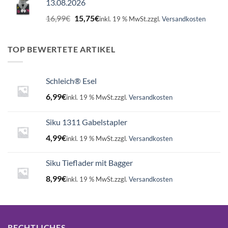
13.08.2026
Ursprünglicher
Aktueller
16,99
€
15,75
€
inkl. 19 % MwSt.
zzgl.
Versandkosten
Preis
Preis
war:
ist:
16,99€
15,75€.
TOP BEWERTETE ARTIKEL
Schleich® Esel
6,99
€
inkl. 19 % MwSt.
zzgl.
Versandkosten
Siku 1311 Gabelstapler
4,99
€
inkl. 19 % MwSt.
zzgl.
Versandkosten
Siku Tieflader mit Bagger
8,99
€
inkl. 19 % MwSt.
zzgl.
Versandkosten
RECHTLICHES