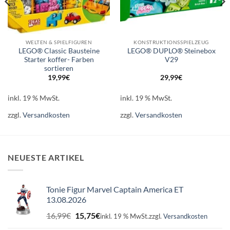
WELTEN & SPIELFIGUREN
KONSTRUKTIONSSPIELZEUG
LEGO® Classic Bausteine
LEGO® DUPLO® Steinebox
Starter koffer- Farben
V29
sortieren
19,99
€
29,99
€
inkl. 19 % MwSt.
inkl. 19 % MwSt.
zzgl.
Versandkosten
zzgl.
Versandkosten
NEUESTE ARTIKEL
Tonie Figur Marvel Captain America ET
13.08.2026
Ursprünglicher
Aktueller
16,99
€
15,75
€
inkl. 19 % MwSt.
zzgl.
Versandkosten
Preis
Preis