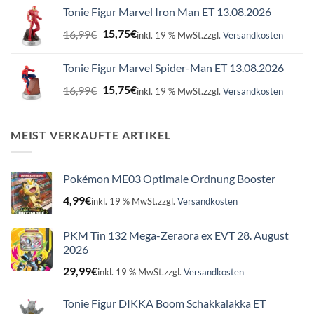
war:
ist:
Tonie Figur Marvel Iron Man ET 13.08.2026
16,99€
15,75€.
Ursprünglicher
Aktueller
16,99
€
15,75
€
inkl. 19 % MwSt.
zzgl.
Versandkosten
Preis
Preis
war:
ist:
Tonie Figur Marvel Spider-Man ET 13.08.2026
16,99€
15,75€.
Ursprünglicher
Aktueller
16,99
€
15,75
€
inkl. 19 % MwSt.
zzgl.
Versandkosten
Preis
Preis
war:
ist:
16,99€
15,75€.
MEIST VERKAUFTE ARTIKEL
Pokémon ME03 Optimale Ordnung Booster
4,99
€
inkl. 19 % MwSt.
zzgl.
Versandkosten
PKM Tin 132 Mega-Zeraora ex EVT 28. August
2026
29,99
€
inkl. 19 % MwSt.
zzgl.
Versandkosten
Tonie Figur DIKKA Boom Schakkalakka ET