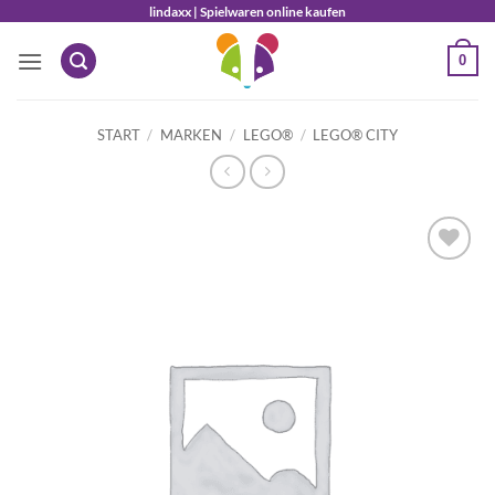
Zum
lindaxx | Spielwaren online kaufen
Inhalt
0
springen
START
/
MARKEN
/
LEGO®
/
LEGO® CITY
Auf die
Wunschliste