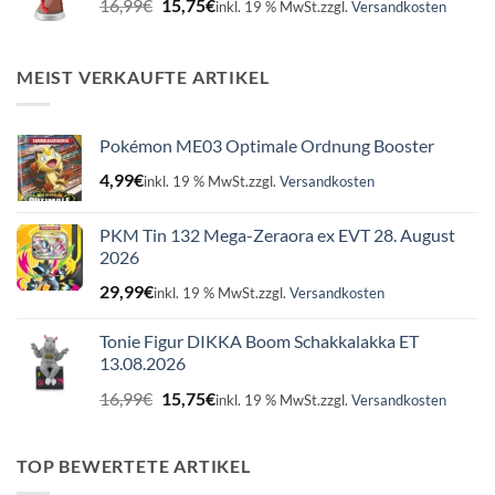
16,99
€
15,75
€
inkl. 19 % MwSt.
zzgl.
Versandkosten
Preis
Preis
war:
ist:
16,99€
15,75€.
MEIST VERKAUFTE ARTIKEL
Pokémon ME03 Optimale Ordnung Booster
4,99
€
inkl. 19 % MwSt.
zzgl.
Versandkosten
PKM Tin 132 Mega-Zeraora ex EVT 28. August
2026
29,99
€
inkl. 19 % MwSt.
zzgl.
Versandkosten
Tonie Figur DIKKA Boom Schakkalakka ET
13.08.2026
Ursprünglicher
Aktueller
16,99
€
15,75
€
inkl. 19 % MwSt.
zzgl.
Versandkosten
Preis
Preis
war:
ist:
16,99€
15,75€.
TOP BEWERTETE ARTIKEL