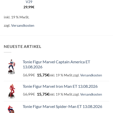
V29
29,99
€
inkl. 19 % MwSt.
zzgl.
Versandkosten
NEUESTE ARTIKEL
Tonie Figur Marvel Captain America ET
13.08.2026
Ursprünglicher
Aktueller
16,99
€
15,75
€
inkl. 19 % MwSt.
zzgl.
Versandkosten
Preis
Preis
war:
ist:
Tonie Figur Marvel Iron Man ET 13.08.2026
16,99€
15,75€.
Ursprünglicher
Aktueller
16,99
€
15,75
€
inkl. 19 % MwSt.
zzgl.
Versandkosten
Preis
Preis
war:
ist:
Tonie Figur Marvel Spider-Man ET 13.08.2026
16,99€
15,75€.
Ursprünglicher
Aktueller