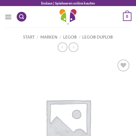
Zum
lindaxx | Spielwaren online kaufen
Inhalt
0
springen
START
/
MARKEN
/
LEGO®
/
LEGO® DUPLO®
Auf die
Wunschliste