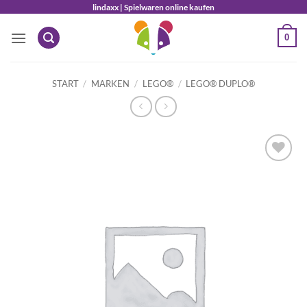
Zum
lindaxx | Spielwaren online kaufen
Inhalt
0
springen
START
/
MARKEN
/
LEGO®
/
LEGO® DUPLO®
Auf die
Wunschliste