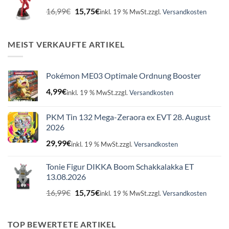
16,99€
15,75€.
Ursprünglicher
Aktueller
16,99
€
15,75
€
inkl. 19 % MwSt.
zzgl.
Versandkosten
Preis
Preis
war:
ist:
16,99€
15,75€.
MEIST VERKAUFTE ARTIKEL
Pokémon ME03 Optimale Ordnung Booster
4,99
€
inkl. 19 % MwSt.
zzgl.
Versandkosten
PKM Tin 132 Mega-Zeraora ex EVT 28. August
2026
29,99
€
inkl. 19 % MwSt.
zzgl.
Versandkosten
Tonie Figur DIKKA Boom Schakkalakka ET
13.08.2026
Ursprünglicher
Aktueller
16,99
€
15,75
€
inkl. 19 % MwSt.
zzgl.
Versandkosten
Preis
Preis
war:
ist:
16,99€
15,75€.
TOP BEWERTETE ARTIKEL