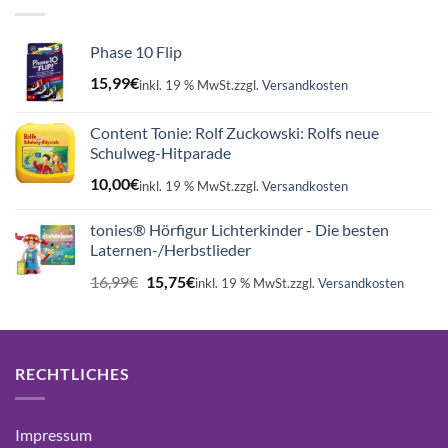
Phase 10 Flip
15,99
€
inkl. 19 % MwSt.
zzgl.
Versandkosten
Content Tonie: Rolf Zuckowski: Rolfs neue
Schulweg-Hitparade
10,00
€
inkl. 19 % MwSt.
zzgl.
Versandkosten
tonies® Hörfigur Lichterkinder - Die besten
Laternen-/Herbstlieder
Ursprünglicher
Aktueller
16,99
€
15,75
€
inkl. 19 % MwSt.
zzgl.
Versandkosten
Preis
Preis
war:
ist:
16,99€
15,75€.
RECHTLICHES
Impressum