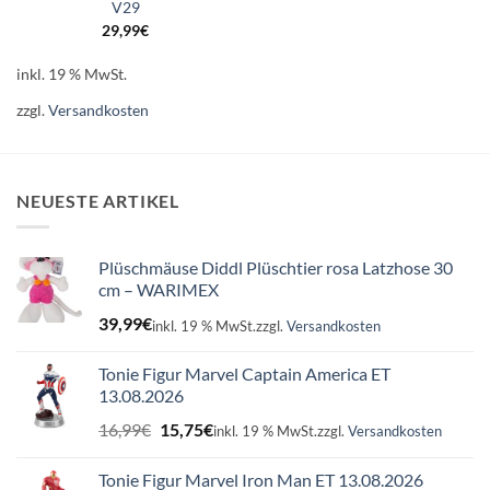
V29
29,99
€
inkl. 19 % MwSt.
zzgl.
Versandkosten
NEUESTE ARTIKEL
Plüschmäuse Diddl Plüschtier rosa Latzhose 30
cm – WARIMEX
39,99
€
inkl. 19 % MwSt.
zzgl.
Versandkosten
Tonie Figur Marvel Captain America ET
13.08.2026
Ursprünglicher
Aktueller
16,99
€
15,75
€
inkl. 19 % MwSt.
zzgl.
Versandkosten
Preis
Preis
war:
ist:
Tonie Figur Marvel Iron Man ET 13.08.2026