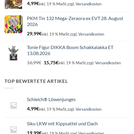
4,99
€
inkl. 19 % MwSt.
zzgl.
Versandkosten
PKM Tin 132 Mega-Zeraora ex EVT 28. August
2026
29,99
€
inkl. 19 % MwSt.
zzgl.
Versandkosten
Tonie Figur DIKKA Boom Schakkalakka ET
13.08.2026
Ursprünglicher
Aktueller
16,99
€
15,75
€
inkl. 19 % MwSt.
zzgl.
Versandkosten
Preis
Preis
war:
ist:
16,99€
15,75€.
TOP BEWERTETE ARTIKEL
Schleich® Löwenjunges
4,99
€
inkl. 19 % MwSt.
zzgl.
Versandkosten
Siku LKW mit Kippsattel und Dach
19,99
€
inkl. 19 % MwSt.
zzgl.
Versandkosten