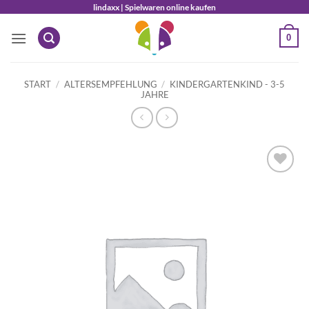
Zum
lindaxx | Spielwaren online kaufen
Inhalt
0
springen
START
/
ALTERSEMPFEHLUNG
/
KINDERGARTENKIND - 3-5
JAHRE
Auf die
Wunschliste