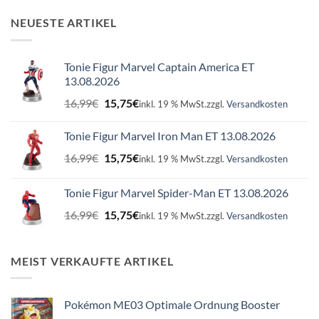
NEUESTE ARTIKEL
Tonie Figur Marvel Captain America ET
13.08.2026
Ursprünglicher
Aktueller
16,99
€
15,75
€
inkl. 19 % MwSt.
zzgl.
Versandkosten
Preis
Preis
war:
ist:
Tonie Figur Marvel Iron Man ET 13.08.2026
16,99€
15,75€.
Ursprünglicher
Aktueller
16,99
€
15,75
€
inkl. 19 % MwSt.
zzgl.
Versandkosten
Preis
Preis
war:
ist:
Tonie Figur Marvel Spider-Man ET 13.08.2026
16,99€
15,75€.
Ursprünglicher
Aktueller
16,99
€
15,75
€
inkl. 19 % MwSt.
zzgl.
Versandkosten
Preis
Preis
war:
ist:
16,99€
15,75€.
MEIST VERKAUFTE ARTIKEL
Pokémon ME03 Optimale Ordnung Booster