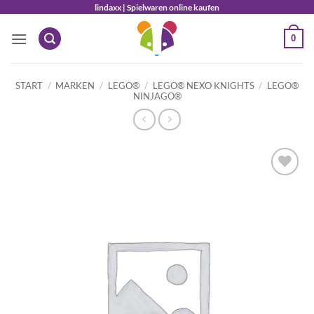
Zum
lindaxx | Spielwaren online kaufen
Inhalt
0
springen
START
/
MARKEN
/
LEGO®
/
LEGO® NEXO KNIGHTS
/
LEGO®
NINJAGO®
Auf die
Wunschliste