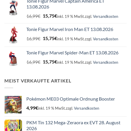
Tonie Figur Marvel Captain America ET
13.08.2026
Ursprünglicher
Aktueller
16,99
€
15,75
€
inkl. 19 % MwSt.
zzgl.
Versandkosten
Preis
Preis
war:
ist:
Tonie Figur Marvel Iron Man ET 13.08.2026
16,99€
15,75€.
Ursprünglicher
Aktueller
16,99
€
15,75
€
inkl. 19 % MwSt.
zzgl.
Versandkosten
Preis
Preis
war:
ist:
Tonie Figur Marvel Spider-Man ET 13.08.2026
16,99€
15,75€.
Ursprünglicher
Aktueller
16,99
€
15,75
€
inkl. 19 % MwSt.
zzgl.
Versandkosten
Preis
Preis
war:
ist:
16,99€
15,75€.
MEIST VERKAUFTE ARTIKEL
Pokémon ME03 Optimale Ordnung Booster
4,99
€
inkl. 19 % MwSt.
zzgl.
Versandkosten
PKM Tin 132 Mega-Zeraora ex EVT 28. August
2026