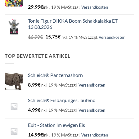
29,99
€
inkl. 19 % MwSt.
zzgl.
Versandkosten
Tonie Figur DIKKA Boom Schakkalakka ET
13.08.2026
Ursprünglicher
Aktueller
16,99
€
15,75
€
inkl. 19 % MwSt.
zzgl.
Versandkosten
Preis
Preis
war:
ist:
16,99€
15,75€.
TOP BEWERTETE ARTIKEL
Schleich® Panzernashorn
8,99
€
inkl. 19 % MwSt.
zzgl.
Versandkosten
Schleich® Eisbärjunges, laufend
4,99
€
inkl. 19 % MwSt.
zzgl.
Versandkosten
Exit - Station im ewigen Eis
14,99
€
inkl. 19 % MwSt.
zzgl.
Versandkosten