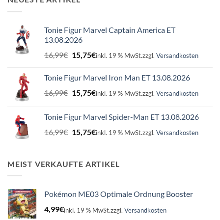
Tonie Figur Marvel Captain America ET
13.08.2026
Ursprünglicher
Aktueller
16,99
€
15,75
€
inkl. 19 % MwSt.
zzgl.
Versandkosten
Preis
Preis
war:
ist:
Tonie Figur Marvel Iron Man ET 13.08.2026
16,99€
15,75€.
Ursprünglicher
Aktueller
16,99
€
15,75
€
inkl. 19 % MwSt.
zzgl.
Versandkosten
Preis
Preis
war:
ist:
Tonie Figur Marvel Spider-Man ET 13.08.2026
16,99€
15,75€.
Ursprünglicher
Aktueller
16,99
€
15,75
€
inkl. 19 % MwSt.
zzgl.
Versandkosten
Preis
Preis
war:
ist:
16,99€
15,75€.
MEIST VERKAUFTE ARTIKEL
Pokémon ME03 Optimale Ordnung Booster
4,99
€
inkl. 19 % MwSt.
zzgl.
Versandkosten