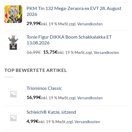
PKM Tin 132 Mega-Zeraora ex EVT 28. August
2026
29,99
€
inkl. 19 % MwSt.
zzgl.
Versandkosten
Tonie Figur DIKKA Boom Schakkalakka ET
13.08.2026
Ursprünglicher
Aktueller
16,99
€
15,75
€
inkl. 19 % MwSt.
zzgl.
Versandkosten
Preis
Preis
war:
ist:
16,99€
15,75€.
TOP BEWERTETE ARTIKEL
Triominos Classic
16,99
€
inkl. 19 % MwSt.
zzgl.
Versandkosten
Schleich® Katze, sitzend
4,99
€
inkl. 19 % MwSt.
zzgl.
Versandkosten