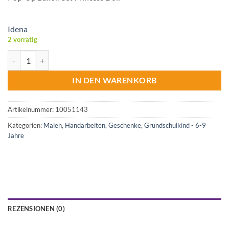
Idena
2 vorrätig
Pop-Up Ballon Set Princess Doll Menge
IN DEN WARENKORB
Artikelnummer:
10051143
Kategorien:
Malen
,
Handarbeiten
,
Geschenke
,
Grundschulkind - 6-9
Jahre
REZENSIONEN (0)