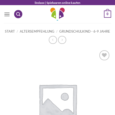
Zum
lindaxx | Spielwaren online kaufen
Inhalt
0
springen
START
/
ALTERSEMPFEHLUNG
/
GRUNDSCHULKIND - 6-9 JAHRE
Auf die
Wunschliste