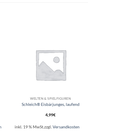
e
Auf die
ste
Wunschliste
+
WELTEN & SPIELFIGUREN
Schleich® Eisbärjunges, laufend
4,99
€
n
inkl. 19 % MwSt.
zzgl.
Versandkosten