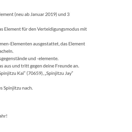
lement (neu ab Januar 2019) und 3
as Element für den Verteidigungsmodus mit
mmen-Elementen ausgestattet, das Element
acheln.
sgegenstände und -elemente.
aus und tritt gegen deine Freunde an.
jitzu Kai“ (70659), „Spinjitzu Jay“
 Spinjitzu nach.
ahr!