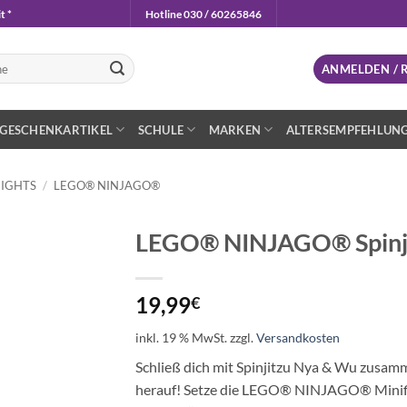
t *
Hotline 030 / 60265846
n
ANMELDEN / 
GESCHENKARTIKEL
SCHULE
MARKEN
ALTERSEMPFEHLUN
IGHTS
/
LEGO® NINJAGO®
LEGO® NINJAGO® Spinj
Auf die
Wunschliste
19,99
€
inkl. 19 % MwSt.
zzgl.
Versandkosten
Schließ dich mit Spinjitzu Nya & Wu zusa
herauf! Setze die LEGO® NINJAGO® Minifig