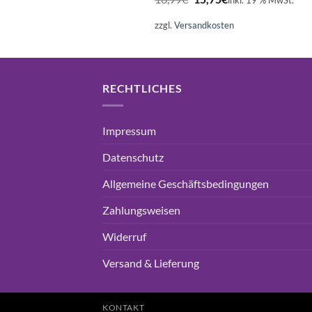
inkl. 19 % MwSt.
Preis
Preis
war:
ist:
zzgl.
Versandkosten
16,99€
15,75€.
RECHTLICHES
Impressum
Datenschutz
Allgemeine Geschäftsbedingungen
Zahlungsweisen
Widerruf
Versand & Lieferung
KONTAKT