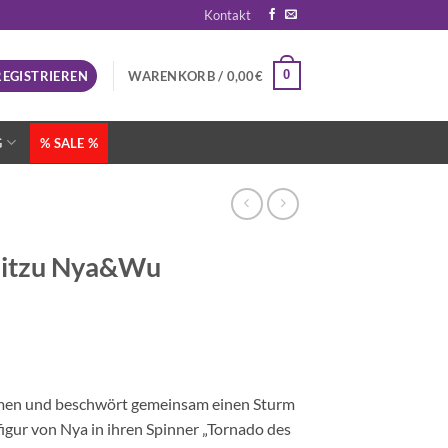
Kontakt
0
REGISTRIEREN
WARENKORB /
0,00
€
G
% SALE %
itzu Nya&Wu
mmen und beschwört gemeinsam einen Sturm
ur von Nya in ihren Spinner „Tornado des