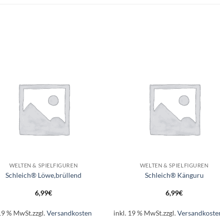
Auf die
Auf di
Wunschliste
Wunschli
+
WELTEN & SPIELFIGUREN
WELTEN & SPIELFIGUREN
Schleich® Löwe,brüllend
Schleich® Känguru
6,99
€
6,99
€
 19 % MwSt.
zzgl.
Versandkosten
inkl. 19 % MwSt.
zzgl.
Versandkoste