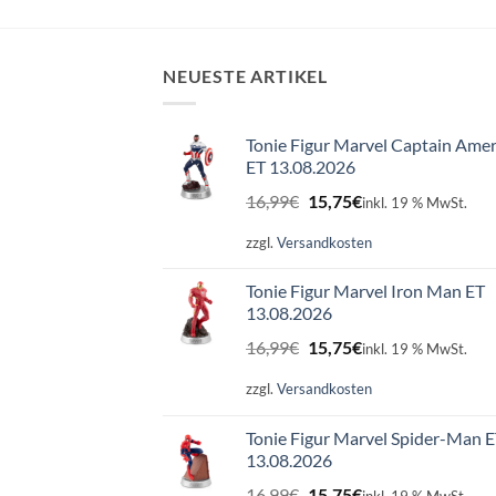
NEUESTE ARTIKEL
Tonie Figur Marvel Captain Amer
ET 13.08.2026
Ursprünglicher
Aktueller
16,99
€
15,75
€
inkl. 19 % MwSt.
Preis
Preis
war:
ist:
zzgl.
Versandkosten
16,99€
15,75€.
Tonie Figur Marvel Iron Man ET
13.08.2026
Ursprünglicher
Aktueller
16,99
€
15,75
€
inkl. 19 % MwSt.
Preis
Preis
war:
ist:
zzgl.
Versandkosten
16,99€
15,75€.
Tonie Figur Marvel Spider-Man 
13.08.2026
Ursprünglicher
Aktueller
16,99
€
15,75
€