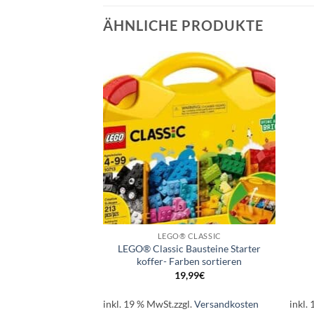
ÄHNLICHE PRODUKTE
Auf die
Auf die
Wunschliste
Wunschliste
+
+
SPIELFIGUREN
LEGO® CLASSIC
LEGO® Classic Bausteine Starter
Panzernashorn
koffer- Farben sortieren
99
€
19,99
€
l.
Versandkosten
inkl. 19 % MwSt.
zzgl.
Versandkosten
inkl.