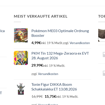
MEIST VERKAUFTE ARTIKEL
TO
ica
Pokémon ME03 Optimale Ordnung
Booster
4,99
€
inkl. 19 % MwSt.
zzgl.
Versandkosten
PKM Tin 132 Mega-Zeraora ex EVT
28. August 2026
29,99
€
inkl. 19 % MwSt.
zzgl.
Versandkosten
Tonie Figur DIKKA Boom
Schakkalakka ET 13.08.2026
ET
Ursprünglicher
Aktueller
16,99
€
15,75
€
inkl. 19 % MwSt.
Preis
Preis
war:
ist: