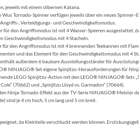
n, jeweils mit einem silbernen Katana.
e Wus Tornado-Spinner verfügen jeweils über ein neues Spinner-E
Angriffs-, Verteidigungs- und Geschwindigkeitsmodus.
 für den Angriffsmodus ist mit 4 Wasser-Speeren ausgestattet, d
n Geschwindigkeitsmodus mit 4 Stacheln.
 für den Angriffsmodus ist mit 4 brennenden Teekannen mit Fla
ementen und das Element für den Geschwindigkeitsmodus mit 4 St
thält außerdem 6 baubare Ausstellungsständer für Ausrüstung
O® NINJAGO® Set eigene Spinjitzu-Herausforderungen für Ninjas 
nnende LEGO Spinjitzu-Action mit den LEGO® NINJAGO® Sets „Spin
u Cole“ (70662) und „Spinjitzu Lloyd vs. Garmadon“ (70664).
 den Ninja-Tornado-Effekt aus der TV-Serie NINJAGO® Meister des
 sind je 4 cm hoch, 5 cm lang und 5 cm breit.
geeignet, da Kleinteile verschluckt werden können. Erstickungsgef