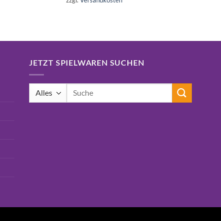
zzgl.
Versandkosten
16,99€
15,75€.
JETZT SPIELWAREN SUCHEN
Suchen
nach: