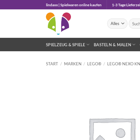
Zum
lindaxx | Spielwaren online kaufen
1-3 Tage Lieferzei
Inhalt
springen
Suche
nach:
SPIELZEUG & SPIELE
BASTELN & MALEN
START
/
MARKEN
/
LEGO®
/
LEGO® NEXO KN