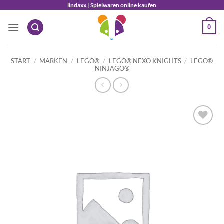
Zum
lindaxx | Spielwaren online kaufen
Inhalt
0
springen
START
/
MARKEN
/
LEGO®
/
LEGO® NEXO KNIGHTS
/
LEGO®
NINJAGO®
Auf die
Wunschliste