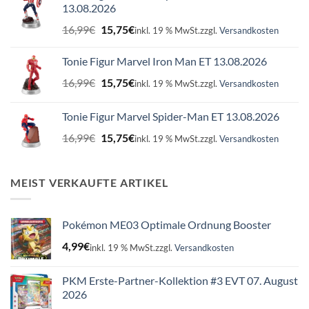
13.08.2026
Ursprünglicher
Aktueller
16,99
€
15,75
€
inkl. 19 % MwSt.
zzgl.
Versandkosten
Preis
Preis
war:
ist:
Tonie Figur Marvel Iron Man ET 13.08.2026
16,99€
15,75€.
Ursprünglicher
Aktueller
16,99
€
15,75
€
inkl. 19 % MwSt.
zzgl.
Versandkosten
Preis
Preis
war:
ist:
Tonie Figur Marvel Spider-Man ET 13.08.2026
16,99€
15,75€.
Ursprünglicher
Aktueller
16,99
€
15,75
€
inkl. 19 % MwSt.
zzgl.
Versandkosten
Preis
Preis
war:
ist:
16,99€
15,75€.
MEIST VERKAUFTE ARTIKEL
Pokémon ME03 Optimale Ordnung Booster
4,99
€
inkl. 19 % MwSt.
zzgl.
Versandkosten
PKM Erste-Partner-Kollektion #3 EVT 07. August
2026