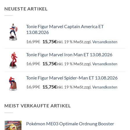
NEUESTE ARTIKEL
Tonie Figur Marvel Captain America ET
13.08.2026
Ursprünglicher
Aktueller
16,99
€
15,75
€
inkl. 19 % MwSt.
zzgl.
Versandkosten
Preis
Preis
war:
ist:
Tonie Figur Marvel Iron Man ET 13.08.2026
16,99€
15,75€.
Ursprünglicher
Aktueller
16,99
€
15,75
€
inkl. 19 % MwSt.
zzgl.
Versandkosten
Preis
Preis
war:
ist:
Tonie Figur Marvel Spider-Man ET 13.08.2026
16,99€
15,75€.
Ursprünglicher
Aktueller
16,99
€
15,75
€
inkl. 19 % MwSt.
zzgl.
Versandkosten
Preis
Preis
war:
ist:
16,99€
15,75€.
MEIST VERKAUFTE ARTIKEL
Pokémon ME03 Optimale Ordnung Booster