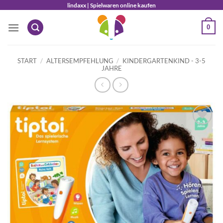
Zum
lindaxx | Spielwaren online kaufen
Inhalt
0
springen
START
/
ALTERSEMPFEHLUNG
/
KINDERGARTENKIND - 3-5
JAHRE
Auf die
Wunschliste