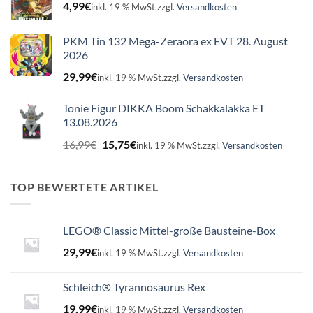
4,99
€
inkl. 19 % MwSt.
zzgl.
Versandkosten
PKM Tin 132 Mega-Zeraora ex EVT 28. August
2026
29,99
€
inkl. 19 % MwSt.
zzgl.
Versandkosten
Tonie Figur DIKKA Boom Schakkalakka ET
13.08.2026
Ursprünglicher
Aktueller
16,99
€
15,75
€
inkl. 19 % MwSt.
zzgl.
Versandkosten
Preis
Preis
war:
ist:
16,99€
15,75€.
TOP BEWERTETE ARTIKEL
LEGO® Classic Mittel-große Bausteine-Box
29,99
€
inkl. 19 % MwSt.
zzgl.
Versandkosten
Schleich® Tyrannosaurus Rex
19,99
€
inkl. 19 % MwSt.
zzgl.
Versandkosten