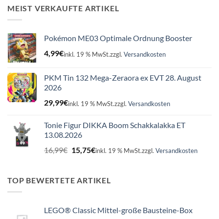
16,99€
15,75€.
MEIST VERKAUFTE ARTIKEL
Pokémon ME03 Optimale Ordnung Booster
4,99
€
inkl. 19 % MwSt.
zzgl.
Versandkosten
PKM Tin 132 Mega-Zeraora ex EVT 28. August
2026
29,99
€
inkl. 19 % MwSt.
zzgl.
Versandkosten
Tonie Figur DIKKA Boom Schakkalakka ET
13.08.2026
Ursprünglicher
Aktueller
16,99
€
15,75
€
inkl. 19 % MwSt.
zzgl.
Versandkosten
Preis
Preis
war:
ist:
16,99€
15,75€.
TOP BEWERTETE ARTIKEL
LEGO® Classic Mittel-große Bausteine-Box