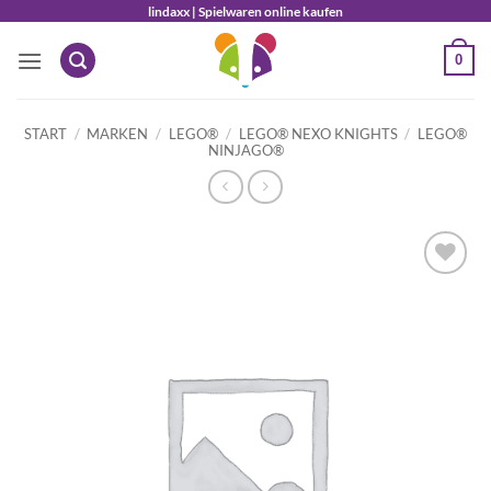
Zum
lindaxx | Spielwaren online kaufen
Inhalt
0
springen
START
/
MARKEN
/
LEGO®
/
LEGO® NEXO KNIGHTS
/
LEGO®
NINJAGO®
Auf die
Wunschliste