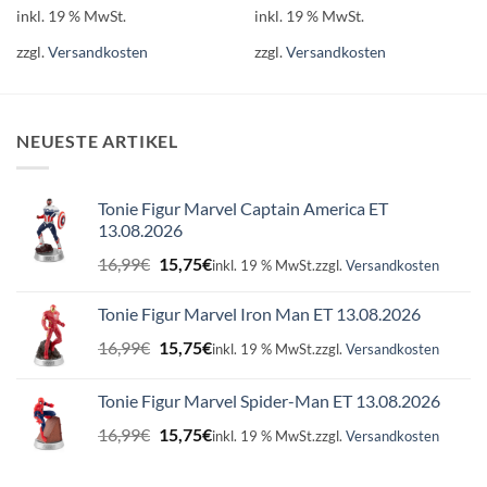
inkl. 19 % MwSt.
inkl. 19 % MwSt.
zzgl.
Versandkosten
zzgl.
Versandkosten
NEUESTE ARTIKEL
Tonie Figur Marvel Captain America ET
13.08.2026
Ursprünglicher
Aktueller
16,99
€
15,75
€
inkl. 19 % MwSt.
zzgl.
Versandkosten
Preis
Preis
war:
ist:
Tonie Figur Marvel Iron Man ET 13.08.2026
16,99€
15,75€.
Ursprünglicher
Aktueller
16,99
€
15,75
€
inkl. 19 % MwSt.
zzgl.
Versandkosten
Preis
Preis
war:
ist:
Tonie Figur Marvel Spider-Man ET 13.08.2026
16,99€
15,75€.
Ursprünglicher
Aktueller
16,99
€
15,75
€
inkl. 19 % MwSt.
zzgl.
Versandkosten
Preis
Preis
war:
ist: