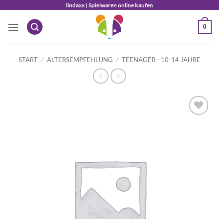
Zum
lindaxx | Spielwaren online kaufen
Inhalt
0
springen
START
/
ALTERSEMPFEHLUNG
/
TEENAGER - 10-14 JAHRE
Auf die
Wunschliste