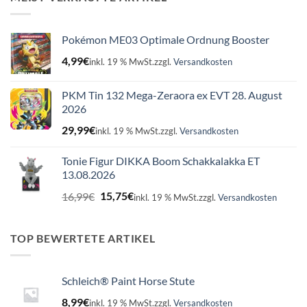
Pokémon ME03 Optimale Ordnung Booster
4,99
€
inkl. 19 % MwSt.
zzgl.
Versandkosten
PKM Tin 132 Mega-Zeraora ex EVT 28. August
2026
29,99
€
inkl. 19 % MwSt.
zzgl.
Versandkosten
Tonie Figur DIKKA Boom Schakkalakka ET
13.08.2026
Ursprünglicher
Aktueller
16,99
€
15,75
€
inkl. 19 % MwSt.
zzgl.
Versandkosten
Preis
Preis
war:
ist:
16,99€
15,75€.
TOP BEWERTETE ARTIKEL
Schleich® Paint Horse Stute
8,99
€
inkl. 19 % MwSt.
zzgl.
Versandkosten