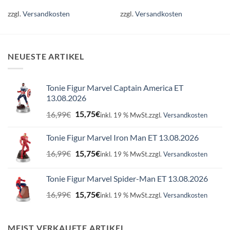
zzgl.
Versandkosten
zzgl.
Versandkosten
NEUESTE ARTIKEL
Tonie Figur Marvel Captain America ET
13.08.2026
Ursprünglicher
Aktueller
16,99
€
15,75
€
inkl. 19 % MwSt.
zzgl.
Versandkosten
Preis
Preis
war:
ist:
Tonie Figur Marvel Iron Man ET 13.08.2026
16,99€
15,75€.
Ursprünglicher
Aktueller
16,99
€
15,75
€
inkl. 19 % MwSt.
zzgl.
Versandkosten
Preis
Preis
war:
ist:
Tonie Figur Marvel Spider-Man ET 13.08.2026
16,99€
15,75€.
Ursprünglicher
Aktueller
16,99
€
15,75
€
inkl. 19 % MwSt.
zzgl.
Versandkosten
Preis
Preis
war:
ist:
16,99€
15,75€.
MEIST VERKAUFTE ARTIKEL