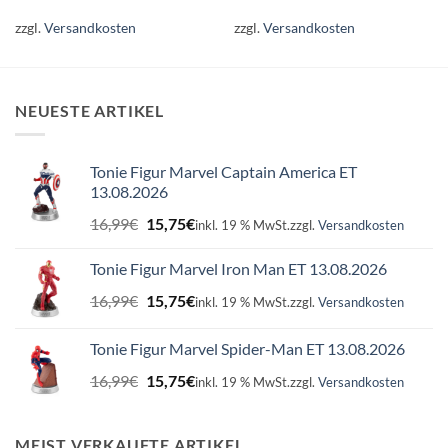
zzgl.
Versandkosten
zzgl.
Versandkosten
NEUESTE ARTIKEL
Tonie Figur Marvel Captain America ET
13.08.2026
Ursprünglicher
Aktueller
16,99
€
15,75
€
inkl. 19 % MwSt.
zzgl.
Versandkosten
Preis
Preis
war:
ist:
Tonie Figur Marvel Iron Man ET 13.08.2026
16,99€
15,75€.
Ursprünglicher
Aktueller
16,99
€
15,75
€
inkl. 19 % MwSt.
zzgl.
Versandkosten
Preis
Preis
war:
ist:
Tonie Figur Marvel Spider-Man ET 13.08.2026
16,99€
15,75€.
Ursprünglicher
Aktueller
16,99
€
15,75
€
inkl. 19 % MwSt.
zzgl.
Versandkosten
Preis
Preis
war:
ist:
16,99€
15,75€.
MEIST VERKAUFTE ARTIKEL