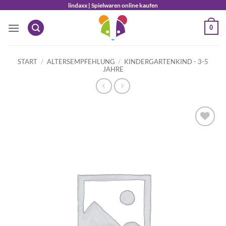
Zum
lindaxx | Spielwaren online kaufen
Inhalt
0
springen
START
/
ALTERSEMPFEHLUNG
/
KINDERGARTENKIND - 3-5
JAHRE
Auf die
Wunschliste