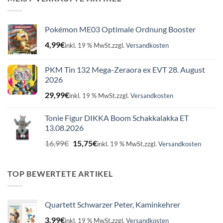
Pokémon ME03 Optimale Ordnung Booster
4,99
€
inkl. 19 % MwSt.
zzgl.
Versandkosten
PKM Tin 132 Mega-Zeraora ex EVT 28. August
2026
29,99
€
inkl. 19 % MwSt.
zzgl.
Versandkosten
Tonie Figur DIKKA Boom Schakkalakka ET
13.08.2026
Ursprünglicher
Aktueller
16,99
€
15,75
€
inkl. 19 % MwSt.
zzgl.
Versandkosten
Preis
Preis
war:
ist:
16,99€
15,75€.
TOP BEWERTETE ARTIKEL
Quartett Schwarzer Peter, Kaminkehrer
3,99
€
inkl. 19 % MwSt.
zzgl.
Versandkosten