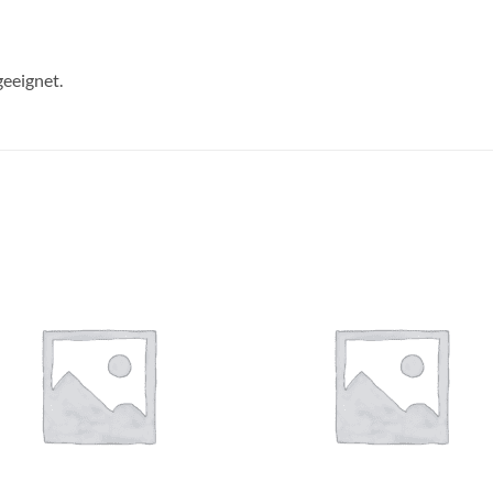
geeignet.
Auf die
Auf di
Wunschliste
Wunschli
+