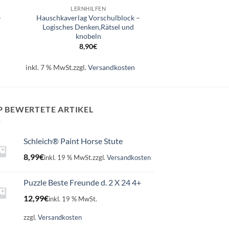
LERNHILFEN
Hauschkaverlag Vorschulblock –
r
Logisches Denken,Rätsel und
knobeln
8,90
€
inkl. 7 % MwSt.
zzgl.
Versandkosten
P BEWERTETE ARTIKEL
Schleich® Paint Horse Stute
8,99
€
inkl. 19 % MwSt.
zzgl.
Versandkosten
Puzzle Beste Freunde d. 2 X 24 4+
12,99
€
inkl. 19 % MwSt.
zzgl.
Versandkosten