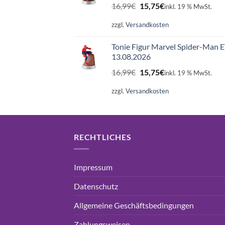
Ursprünglicher
Aktueller
16,99
€
15,75
€
inkl. 19 % MwSt.
Preis
Preis
war:
ist:
zzgl.
Versandkosten
16,99€
15,75€.
Tonie Figur Marvel Spider-Man 
13.08.2026
Ursprünglicher
Aktueller
16,99
€
15,75
€
inkl. 19 % MwSt.
Preis
Preis
war:
ist:
zzgl.
Versandkosten
16,99€
15,75€.
RECHTLICHES
Impressum
Datenschutz
Allgemeine Geschäftsbedingungen
Zahlungsweisen