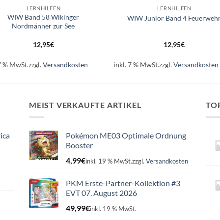
LERNHILFEN
LERNHILFEN
WIW Band 58 Wikinger
WIW Junior Band 4 Feuerweh
Nordmänner zur See
12,95
€
12,95
€
 7 % MwSt.
zzgl.
Versandkosten
inkl. 7 % MwSt.
zzgl.
Versandkosten
MEIST VERKAUFTE ARTIKEL
TO
ica
Pokémon ME03 Optimale Ordnung
Booster
4,99
€
inkl. 19 % MwSt.
zzgl.
Versandkosten
PKM Erste-Partner-Kollektion #3
EVT 07. August 2026
49,99
€
inkl. 19 % MwSt.