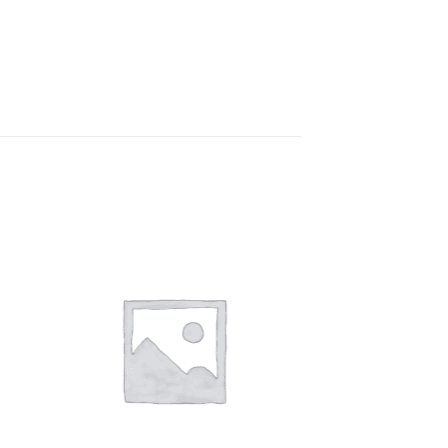
e
Auf die
ste
Wunschliste
+