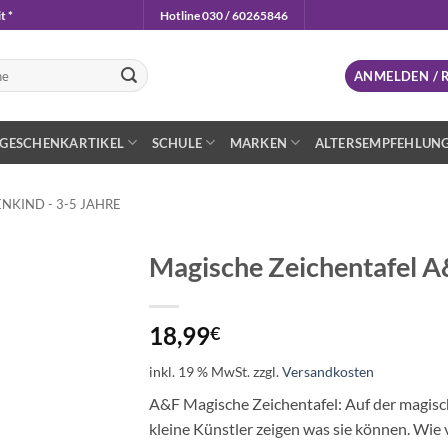
t *
Hotline 030 / 60265846
n
ANMELDEN / 
GESCHENKARTIKEL
SCHULE
MARKEN
ALTERSEMPFEHLUN
NKIND - 3-5 JAHRE
Magische Zeichentafel A
Auf die
Wunschliste
18,99
€
inkl. 19 % MwSt.
zzgl.
Versandkosten
A&F Magische Zeichentafel: Auf der magisc
kleine Künstler zeigen was sie können. Wie 