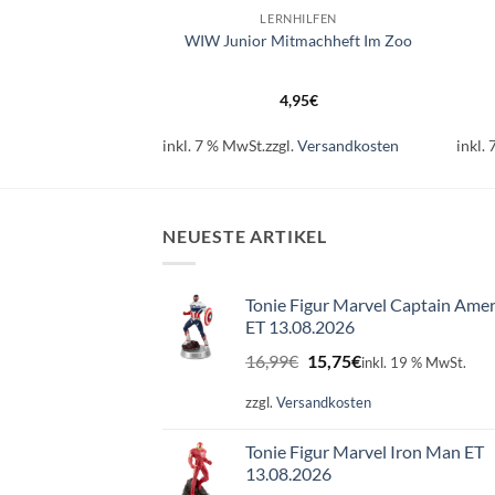
HILFEN
LERNHILFEN
tmach-Heft Wald
WIW Junior Mitmachheft Im Zoo
95
€
4,95
€
.
Versandkosten
inkl. 7 % MwSt.
zzgl.
Versandkosten
inkl.
NEUESTE ARTIKEL
Tonie Figur Marvel Captain Amer
ET 13.08.2026
Ursprünglicher
Aktueller
16,99
€
15,75
€
inkl. 19 % MwSt.
Preis
Preis
war:
ist:
zzgl.
Versandkosten
16,99€
15,75€.
Tonie Figur Marvel Iron Man ET
13.08.2026