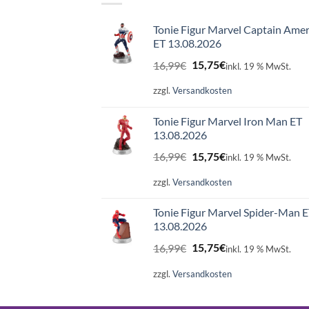
Tonie Figur Marvel Captain Amer
ET 13.08.2026
Ursprünglicher
Aktueller
16,99
€
15,75
€
inkl. 19 % MwSt.
Preis
Preis
war:
ist:
zzgl.
Versandkosten
16,99€
15,75€.
Tonie Figur Marvel Iron Man ET
13.08.2026
Ursprünglicher
Aktueller
16,99
€
15,75
€
inkl. 19 % MwSt.
Preis
Preis
war:
ist:
zzgl.
Versandkosten
16,99€
15,75€.
Tonie Figur Marvel Spider-Man 
13.08.2026
Ursprünglicher
Aktueller
16,99
€
15,75
€
inkl. 19 % MwSt.
Preis
Preis
war:
ist:
zzgl.
Versandkosten
16,99€
15,75€.