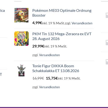
ica
Pokémon ME03 Optimale Ordnung
Booster
4,99
€
inkl. 19 % MwSt.
zzgl.
Versandkosten
PKM Tin 132 Mega-Zeraora ex EVT
28. August 2026
29,99
€
inkl. 19 % MwSt.
zzgl.
Versandkosten
Tonie Figur DIKKA Boom
Schakkalakka ET 13.08.2026
ET
Ursprünglicher
Aktueller
16,99
€
15,75
€
inkl. 19 % MwSt.
Preis
Preis
war:
ist:
zzgl.
Versandkosten
16,99€
15,75€.