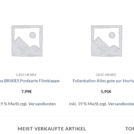
Auf die
Auf di
Wunschliste
Wunschli
+
GESCHENKE
GESCHENKE
na BRIXIES Postkarte Filmklappe
Folienballon Alles gute zur Hochz
7,99
€
5,95
€
 19 % MwSt.
zzgl.
Versandkosten
inkl. 19 % MwSt.
zzgl.
Versandkoste
MEIST VERKAUFTE ARTIKEL
TO