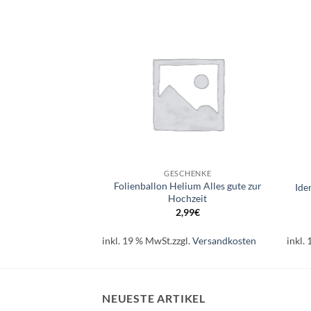
Auf die
Auf die
Wunschliste
Wunschliste
+
+
CHENKE
GESCHENKE
Folienballon Helium Alles gute zur
öhliche Weinachten
Ide
Hochzeit
99
€
2,99
€
l.
Versandkosten
inkl. 19 % MwSt.
zzgl.
Versandkosten
inkl.
NEUESTE ARTIKEL