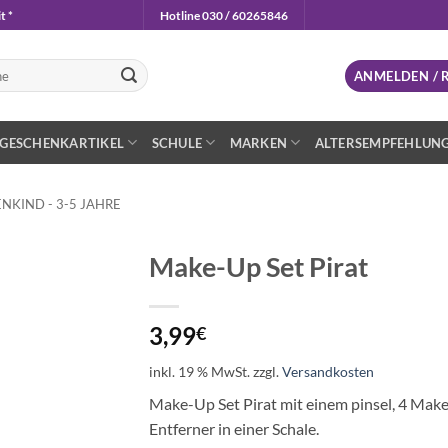
t *
Hotline 030 / 60265846
n
ANMELDEN / 
GESCHENKARTIKEL
SCHULE
MARKEN
ALTERSEMPFEHLUN
NKIND - 3-5 JAHRE
Make-Up Set Pirat
Auf die
Wunschliste
3,99
€
inkl. 19 % MwSt.
zzgl.
Versandkosten
Make-Up Set Pirat mit einem pinsel, 4 Mak
Entferner in einer Schale.