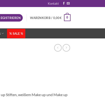
Kontakt
0
REGISTRIEREN
WARENKORB /
0,00
€
G
% SALE %
e up Stiften, weißem Make up und Make up