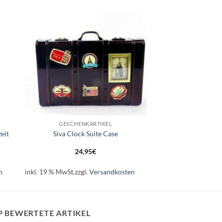
e
Auf die
ste
Wunschliste
+
GESCHENKARTIKEL
eit
Siva Clock Suite Case
24,95
€
n
inkl. 19 % MwSt.
zzgl.
Versandkosten
P BEWERTETE ARTIKEL