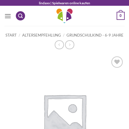
Zum
lindaxx | Spielwaren online kaufen
Inhalt
0
springen
START
/
ALTERSEMPFEHLUNG
/
GRUNDSCHULKIND - 6-9 JAHRE
Auf die
Wunschliste