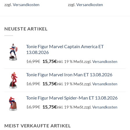
zzgl.
Versandkosten
zzgl.
Versandkosten
NEUESTE ARTIKEL
Tonie Figur Marvel Captain America ET
13.08.2026
Ursprünglicher
Aktueller
16,99
€
15,75
€
inkl. 19 % MwSt.
zzgl.
Versandkosten
Preis
Preis
war:
ist:
Tonie Figur Marvel Iron Man ET 13.08.2026
16,99€
15,75€.
Ursprünglicher
Aktueller
16,99
€
15,75
€
inkl. 19 % MwSt.
zzgl.
Versandkosten
Preis
Preis
war:
ist:
Tonie Figur Marvel Spider-Man ET 13.08.2026
16,99€
15,75€.
Ursprünglicher
Aktueller
16,99
€
15,75
€
inkl. 19 % MwSt.
zzgl.
Versandkosten
Preis
Preis
war:
ist:
16,99€
15,75€.
MEIST VERKAUFTE ARTIKEL