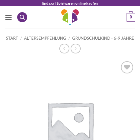
Zum
lindaxx | Spielwaren online kaufen
Inhalt
0
springen
START
/
ALTERSEMPFEHLUNG
/
GRUNDSCHULKIND - 6-9 JAHRE
Auf die
Wunschliste