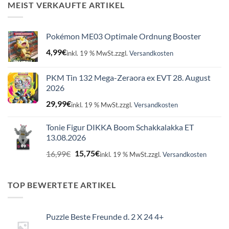
16,99€
15,75€.
MEIST VERKAUFTE ARTIKEL
Pokémon ME03 Optimale Ordnung Booster
4,99
€
inkl. 19 % MwSt.
zzgl.
Versandkosten
PKM Tin 132 Mega-Zeraora ex EVT 28. August
2026
29,99
€
inkl. 19 % MwSt.
zzgl.
Versandkosten
Tonie Figur DIKKA Boom Schakkalakka ET
13.08.2026
Ursprünglicher
Aktueller
16,99
€
15,75
€
inkl. 19 % MwSt.
zzgl.
Versandkosten
Preis
Preis
war:
ist:
16,99€
15,75€.
TOP BEWERTETE ARTIKEL
Puzzle Beste Freunde d. 2 X 24 4+