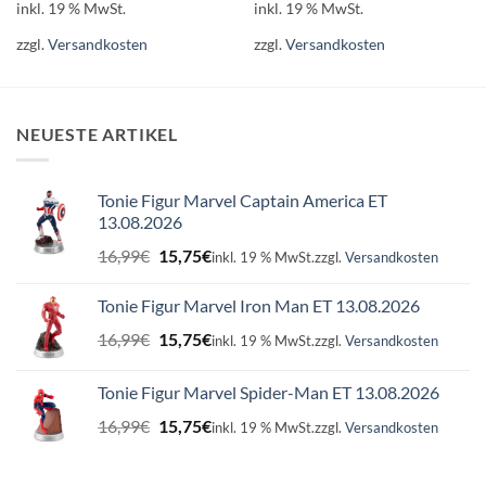
inkl. 19 % MwSt.
inkl. 19 % MwSt.
zzgl.
Versandkosten
zzgl.
Versandkosten
NEUESTE ARTIKEL
Tonie Figur Marvel Captain America ET
13.08.2026
Ursprünglicher
Aktueller
16,99
€
15,75
€
inkl. 19 % MwSt.
zzgl.
Versandkosten
Preis
Preis
war:
ist:
Tonie Figur Marvel Iron Man ET 13.08.2026
16,99€
15,75€.
Ursprünglicher
Aktueller
16,99
€
15,75
€
inkl. 19 % MwSt.
zzgl.
Versandkosten
Preis
Preis
war:
ist:
Tonie Figur Marvel Spider-Man ET 13.08.2026
16,99€
15,75€.
Ursprünglicher
Aktueller
16,99
€
15,75
€
inkl. 19 % MwSt.
zzgl.
Versandkosten
Preis
Preis
war:
ist: