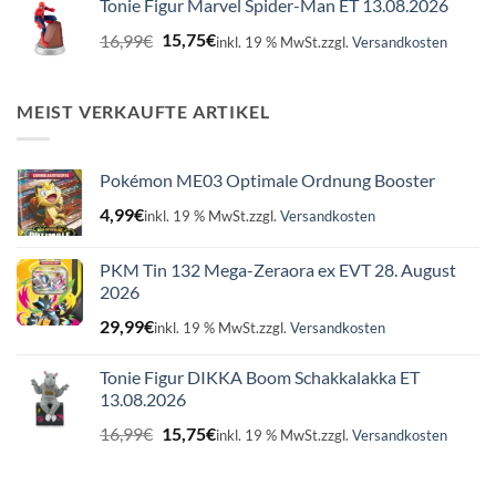
Tonie Figur Marvel Spider-Man ET 13.08.2026
16,99€
15,75€.
Ursprünglicher
Aktueller
16,99
€
15,75
€
inkl. 19 % MwSt.
zzgl.
Versandkosten
Preis
Preis
war:
ist:
16,99€
15,75€.
MEIST VERKAUFTE ARTIKEL
Pokémon ME03 Optimale Ordnung Booster
4,99
€
inkl. 19 % MwSt.
zzgl.
Versandkosten
PKM Tin 132 Mega-Zeraora ex EVT 28. August
2026
29,99
€
inkl. 19 % MwSt.
zzgl.
Versandkosten
Tonie Figur DIKKA Boom Schakkalakka ET
13.08.2026
Ursprünglicher
Aktueller
16,99
€
15,75
€
inkl. 19 % MwSt.
zzgl.
Versandkosten
Preis
Preis
war:
ist: