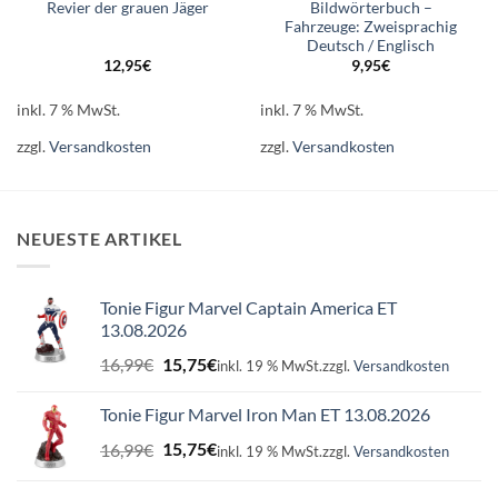
Revier der grauen Jäger
Bildwörterbuch –
Fahrzeuge: Zweisprachig
Deutsch / Englisch
12,95
€
9,95
€
inkl. 7 % MwSt.
inkl. 7 % MwSt.
zzgl.
Versandkosten
zzgl.
Versandkosten
NEUESTE ARTIKEL
Tonie Figur Marvel Captain America ET
13.08.2026
Ursprünglicher
Aktueller
16,99
€
15,75
€
inkl. 19 % MwSt.
zzgl.
Versandkosten
Preis
Preis
war:
ist:
Tonie Figur Marvel Iron Man ET 13.08.2026
16,99€
15,75€.
Ursprünglicher
Aktueller
16,99
€
15,75
€
inkl. 19 % MwSt.
zzgl.
Versandkosten
Preis
Preis
war:
ist: