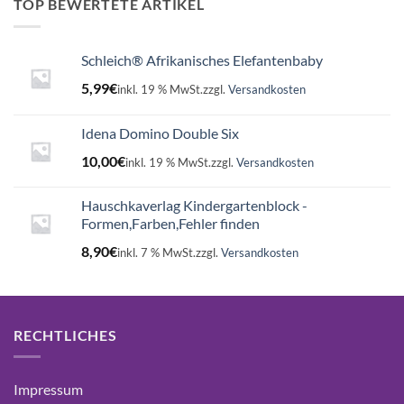
16,99€
15,75€.
TOP BEWERTETE ARTIKEL
Schleich® Afrikanisches Elefantenbaby
5,99
€
inkl. 19 % MwSt.
zzgl.
Versandkosten
Idena Domino Double Six
10,00
€
inkl. 19 % MwSt.
zzgl.
Versandkosten
Hauschkaverlag Kindergartenblock -
Formen,Farben,Fehler finden
8,90
€
inkl. 7 % MwSt.
zzgl.
Versandkosten
RECHTLICHES
Impressum