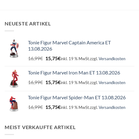
NEUESTE ARTIKEL
Tonie Figur Marvel Captain America ET
13.08.2026
Ursprünglicher
Aktueller
16,99
€
15,75
€
inkl. 19 % MwSt.
zzgl.
Versandkosten
Preis
Preis
war:
ist:
Tonie Figur Marvel Iron Man ET 13.08.2026
16,99€
15,75€.
Ursprünglicher
Aktueller
16,99
€
15,75
€
inkl. 19 % MwSt.
zzgl.
Versandkosten
Preis
Preis
war:
ist:
Tonie Figur Marvel Spider-Man ET 13.08.2026
16,99€
15,75€.
Ursprünglicher
Aktueller
16,99
€
15,75
€
inkl. 19 % MwSt.
zzgl.
Versandkosten
Preis
Preis
war:
ist:
16,99€
15,75€.
MEIST VERKAUFTE ARTIKEL