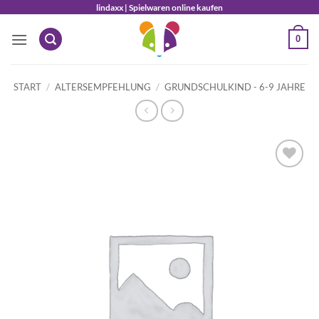
Zum
lindaxx | Spielwaren online kaufen
Inhalt
0
springen
START
/
ALTERSEMPFEHLUNG
/
GRUNDSCHULKIND - 6-9 JAHRE
Auf die
Wunschliste