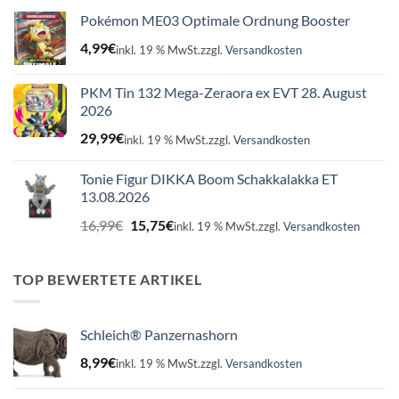
Pokémon ME03 Optimale Ordnung Booster
4,99
€
inkl. 19 % MwSt.
zzgl.
Versandkosten
PKM Tin 132 Mega-Zeraora ex EVT 28. August
2026
29,99
€
inkl. 19 % MwSt.
zzgl.
Versandkosten
Tonie Figur DIKKA Boom Schakkalakka ET
13.08.2026
Ursprünglicher
Aktueller
16,99
€
15,75
€
inkl. 19 % MwSt.
zzgl.
Versandkosten
Preis
Preis
war:
ist:
16,99€
15,75€.
TOP BEWERTETE ARTIKEL
Schleich® Panzernashorn
8,99
€
inkl. 19 % MwSt.
zzgl.
Versandkosten