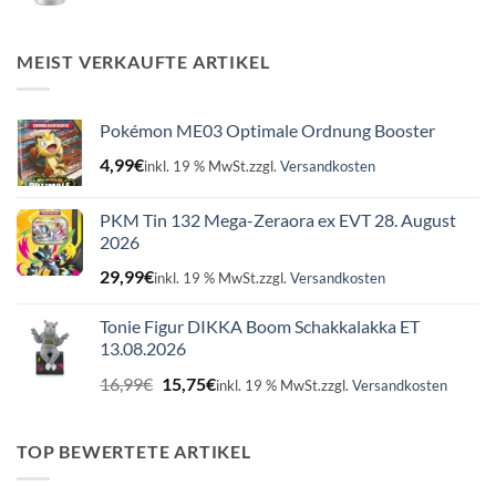
Preis
Preis
war:
ist:
16,99€
15,75€.
MEIST VERKAUFTE ARTIKEL
Pokémon ME03 Optimale Ordnung Booster
4,99
€
inkl. 19 % MwSt.
zzgl.
Versandkosten
PKM Tin 132 Mega-Zeraora ex EVT 28. August
2026
29,99
€
inkl. 19 % MwSt.
zzgl.
Versandkosten
Tonie Figur DIKKA Boom Schakkalakka ET
13.08.2026
Ursprünglicher
Aktueller
16,99
€
15,75
€
inkl. 19 % MwSt.
zzgl.
Versandkosten
Preis
Preis
war:
ist:
16,99€
15,75€.
TOP BEWERTETE ARTIKEL