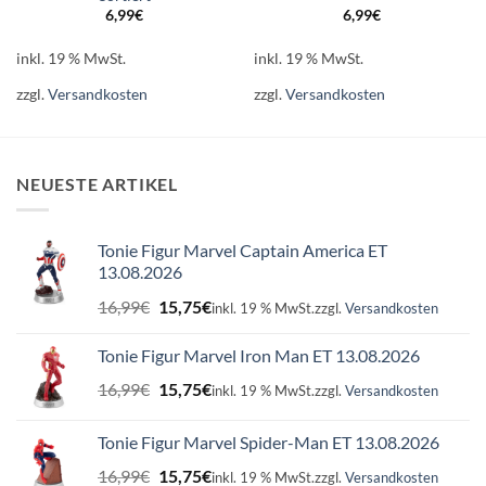
6,99
€
6,99
€
inkl. 19 % MwSt.
inkl. 19 % MwSt.
zzgl.
Versandkosten
zzgl.
Versandkosten
NEUESTE ARTIKEL
Tonie Figur Marvel Captain America ET
13.08.2026
Ursprünglicher
Aktueller
16,99
€
15,75
€
inkl. 19 % MwSt.
zzgl.
Versandkosten
Preis
Preis
war:
ist:
Tonie Figur Marvel Iron Man ET 13.08.2026
16,99€
15,75€.
Ursprünglicher
Aktueller
16,99
€
15,75
€
inkl. 19 % MwSt.
zzgl.
Versandkosten
Preis
Preis
war:
ist:
Tonie Figur Marvel Spider-Man ET 13.08.2026
16,99€
15,75€.
Ursprünglicher
Aktueller
16,99
€
15,75
€
inkl. 19 % MwSt.
zzgl.
Versandkosten