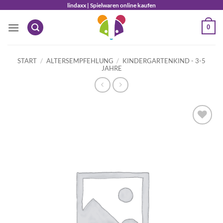
Zum
lindaxx | Spielwaren online kaufen
Inhalt
0
springen
START
/
ALTERSEMPFEHLUNG
/
KINDERGARTENKIND - 3-5
JAHRE
Auf die
Wunschliste