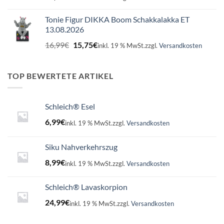
Tonie Figur DIKKA Boom Schakkalakka ET
13.08.2026
Ursprünglicher
Aktueller
16,99
€
15,75
€
inkl. 19 % MwSt.
zzgl.
Versandkosten
Preis
Preis
war:
ist:
16,99€
15,75€.
TOP BEWERTETE ARTIKEL
Schleich® Esel
6,99
€
inkl. 19 % MwSt.
zzgl.
Versandkosten
Siku Nahverkehrszug
8,99
€
inkl. 19 % MwSt.
zzgl.
Versandkosten
Schleich® Lavaskorpion
24,99
€
inkl. 19 % MwSt.
zzgl.
Versandkosten