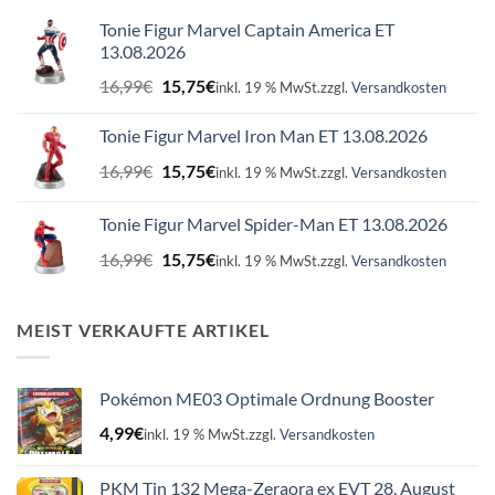
Tonie Figur Marvel Captain America ET
13.08.2026
Ursprünglicher
Aktueller
16,99
€
15,75
€
inkl. 19 % MwSt.
zzgl.
Versandkosten
Preis
Preis
war:
ist:
Tonie Figur Marvel Iron Man ET 13.08.2026
16,99€
15,75€.
Ursprünglicher
Aktueller
16,99
€
15,75
€
inkl. 19 % MwSt.
zzgl.
Versandkosten
Preis
Preis
war:
ist:
Tonie Figur Marvel Spider-Man ET 13.08.2026
16,99€
15,75€.
Ursprünglicher
Aktueller
16,99
€
15,75
€
inkl. 19 % MwSt.
zzgl.
Versandkosten
Preis
Preis
war:
ist:
16,99€
15,75€.
MEIST VERKAUFTE ARTIKEL
Pokémon ME03 Optimale Ordnung Booster
4,99
€
inkl. 19 % MwSt.
zzgl.
Versandkosten
PKM Tin 132 Mega-Zeraora ex EVT 28. August