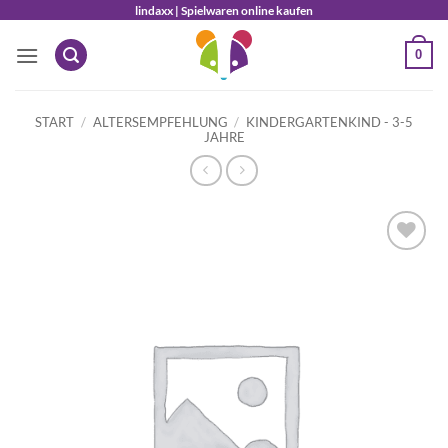
Zum
lindaxx | Spielwaren online kaufen
Inhalt
0
springen
START
/
ALTERSEMPFEHLUNG
/
KINDERGARTENKIND - 3-5
JAHRE
Auf die
Wunschliste