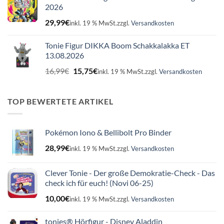
2026
29,99
€
inkl. 19 % MwSt.
zzgl.
Versandkosten
Tonie Figur DIKKA Boom Schakkalakka ET
13.08.2026
Ursprünglicher
Aktueller
16,99
€
15,75
€
inkl. 19 % MwSt.
zzgl.
Versandkosten
Preis
Preis
war:
ist:
16,99€
15,75€.
TOP BEWERTETE ARTIKEL
Pokémon Iono & Bellibolt Pro Binder
28,99
€
inkl. 19 % MwSt.
zzgl.
Versandkosten
Clever Tonie - Der große Demokratie-Check - Das
check ich für euch! (Novi 06-25)
10,00
€
inkl. 19 % MwSt.
zzgl.
Versandkosten
tonies® Hörfigur - Disney Aladdin