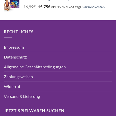
Ursprünglicher
Aktueller
16,99
€
15,75
€
inkl. 19 % MwSt.
zzgl.
Versandkosten
Preis
Preis
war:
ist:
16,99€
15,75€.
RECHTLICHES
Impressum
Datenschutz
Allgemeine Geschäftsbedingungen
Zahlungsweisen
Widerruf
Versand & Lieferung
JETZT SPIELWAREN SUCHEN