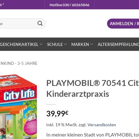
t *
Hotline 030 / 60265846
n
ANMELDEN / 
GESCHENKARTIKEL
SCHULE
MARKEN
ALTERSEMPFEHLUN
NKIND - 3-5 JAHRE
PLAYMOBIL® 70541 City
Kinderarztpraxis
Auf die
Wunschliste
39,99
€
inkl. 19 % MwSt.
zzgl.
Versandkosten
In meiner kleinen Stadt von PLAYMOBIL tobt