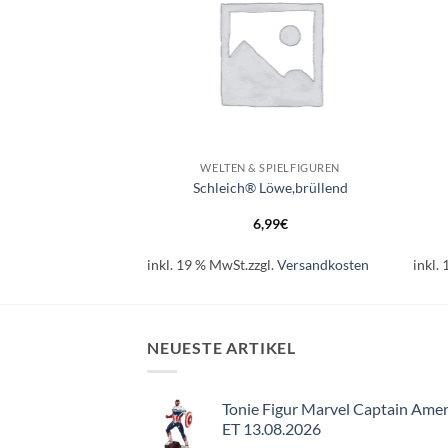
+
+
SPIELFIGUREN
WELTEN & SPIELFIGUREN
Giraffenbaby
Schleich® Löwe,brüllend
99
€
6,99
€
l.
Versandkosten
inkl. 19 % MwSt.
zzgl.
Versandkosten
inkl.
NEUESTE ARTIKEL
Tonie Figur Marvel Captain Amer
ET 13.08.2026