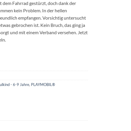
it dem Fahrrad gestürzt, doch dank der
ammen kein Problem. In der hellen
freundlich empfangen. Vorsichtig untersucht
twas gebrochen ist. Kein Bruch, das ging ja
sorgt und mit einem Verband versehen. Jetzt
ln.
lkind - 6-9 Jahre
,
PLAYMOBIL®