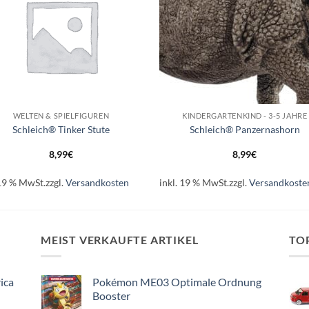
+
WELTEN & SPIELFIGUREN
KINDERGARTENKIND - 3-5 JAHRE
Schleich® Tinker Stute
Schleich® Panzernashorn
8,99
€
8,99
€
 19 % MwSt.
zzgl.
Versandkosten
inkl. 19 % MwSt.
zzgl.
Versandkoste
MEIST VERKAUFTE ARTIKEL
TO
ica
Pokémon ME03 Optimale Ordnung
Booster