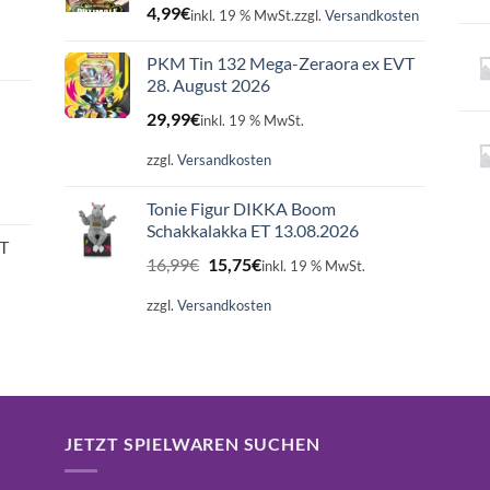
4,99
€
inkl. 19 % MwSt.
zzgl.
Versandkosten
PKM Tin 132 Mega-Zeraora ex EVT
28. August 2026
29,99
€
inkl. 19 % MwSt.
zzgl.
Versandkosten
Tonie Figur DIKKA Boom
Schakkalakka ET 13.08.2026
ET
Ursprünglicher
Aktueller
16,99
€
15,75
€
inkl. 19 % MwSt.
Preis
Preis
war:
ist:
zzgl.
Versandkosten
16,99€
15,75€.
JETZT SPIELWAREN SUCHEN