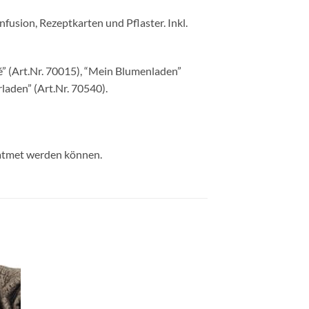
fusion, Rezeptkarten und Pflaster. Inkl.
é” (Art.Nr. 70015), “Mein Blumenladen”
laden” (Art.Nr. 70540).
geatmet werden können.
e
Auf die
ste
Wunschliste