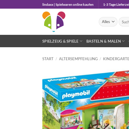
Zum
lindaxx | Spielwaren online kaufen
1-3 Tage Lieferzei
Inhalt
springen
Suche
nach:
SPIELZEUG & SPIELE
BASTELN & MALEN
START
/
ALTERSEMPFEHLUNG
/
KINDERGARTE