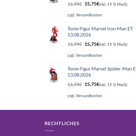
Ursprünglicher
Aktueller
16,99
€
15,75
€
inkl. 19 % MwSt.
Preis
Preis
war:
ist:
zzgl.
Versandkosten
16,99€
15,75€.
Tonie Figur Marvel Iron Man ET
13.08.2026
Ursprünglicher
Aktueller
16,99
€
15,75
€
inkl. 19 % MwSt.
Preis
Preis
war:
ist:
zzgl.
Versandkosten
16,99€
15,75€.
Tonie Figur Marvel Spider-Man 
13.08.2026
Ursprünglicher
Aktueller
16,99
€
15,75
€
inkl. 19 % MwSt.
Preis
Preis
war:
ist:
zzgl.
Versandkosten
16,99€
15,75€.
RECHTLICHES