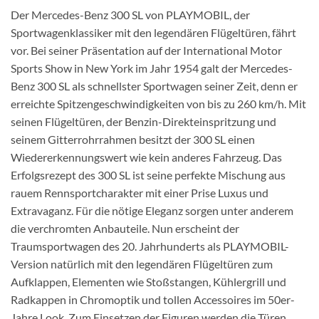
Der Mercedes-Benz 300 SL von PLAYMOBIL, der
Sportwagenklassiker mit den legendären Flügeltüren, fährt
vor. Bei seiner Präsentation auf der International Motor
Sports Show in New York im Jahr 1954 galt der Mercedes-
Benz 300 SL als schnellster Sportwagen seiner Zeit, denn er
erreichte Spitzengeschwindigkeiten von bis zu 260 km/h. Mit
seinen Flügeltüren, der Benzin-Direkteinspritzung und
seinem Gitterrohrrahmen besitzt der 300 SL einen
Wiedererkennungswert wie kein anderes Fahrzeug. Das
Erfolgsrezept des 300 SL ist seine perfekte Mischung aus
rauem Rennsportcharakter mit einer Prise Luxus und
Extravaganz. Für die nötige Eleganz sorgen unter anderem
die verchromten Anbauteile. Nun erscheint der
Traumsportwagen des 20. Jahrhunderts als PLAYMOBIL-
Version natürlich mit den legendären Flügeltüren zum
Aufklappen, Elementen wie Stoßstangen, Kühlergrill und
Radkappen in Chromoptik und tollen Accessoires im 50er-
Jahre Look. Zum Einsetzen der Figuren werden die Türen