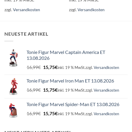
zzgl.
Versandkosten
zzgl.
Versandkosten
NEUESTE ARTIKEL
Tonie Figur Marvel Captain America ET
13.08.2026
Ursprünglicher
Aktueller
16,99
€
15,75
€
inkl. 19 % MwSt.
zzgl.
Versandkosten
Preis
Preis
war:
ist:
Tonie Figur Marvel Iron Man ET 13.08.2026
16,99€
15,75€.
Ursprünglicher
Aktueller
16,99
€
15,75
€
inkl. 19 % MwSt.
zzgl.
Versandkosten
Preis
Preis
war:
ist:
Tonie Figur Marvel Spider-Man ET 13.08.2026
16,99€
15,75€.
Ursprünglicher
Aktueller
16,99
€
15,75
€
inkl. 19 % MwSt.
zzgl.
Versandkosten
Preis
Preis
war:
ist:
16,99€
15,75€.