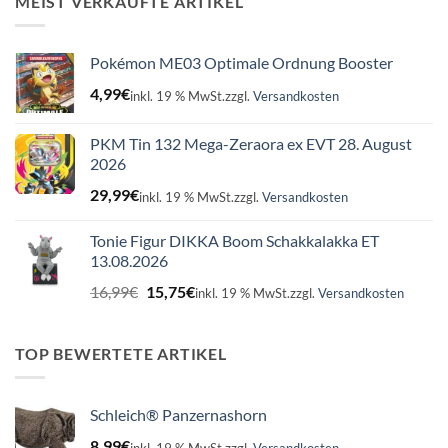
MEIST VERKAUFTE ARTIKEL
Pokémon ME03 Optimale Ordnung Booster
4,99
€
inkl. 19 % MwSt.
zzgl.
Versandkosten
PKM Tin 132 Mega-Zeraora ex EVT 28. August
2026
29,99
€
inkl. 19 % MwSt.
zzgl.
Versandkosten
Tonie Figur DIKKA Boom Schakkalakka ET
13.08.2026
Ursprünglicher
Aktueller
16,99
€
15,75
€
inkl. 19 % MwSt.
zzgl.
Versandkosten
Preis
Preis
war:
ist:
16,99€
15,75€.
TOP BEWERTETE ARTIKEL
Schleich® Panzernashorn
8,99
€
inkl. 19 % MwSt.
zzgl.
Versandkosten