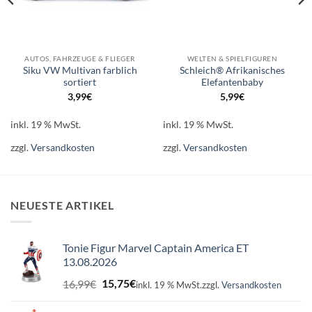
AUTOS, FAHRZEUGE & FLIEGER
WELTEN & SPIELFIGUREN
Siku VW Multivan farblich
Schleich® Afrikanisches
sortiert
Elefantenbaby
3,99
€
5,99
€
inkl. 19 % MwSt.
inkl. 19 % MwSt.
zzgl.
Versandkosten
zzgl.
Versandkosten
NEUESTE ARTIKEL
Tonie Figur Marvel Captain America ET
13.08.2026
Ursprünglicher
Aktueller
16,99
€
15,75
€
inkl. 19 % MwSt.
zzgl.
Versandkosten
Preis
Preis
war:
ist: