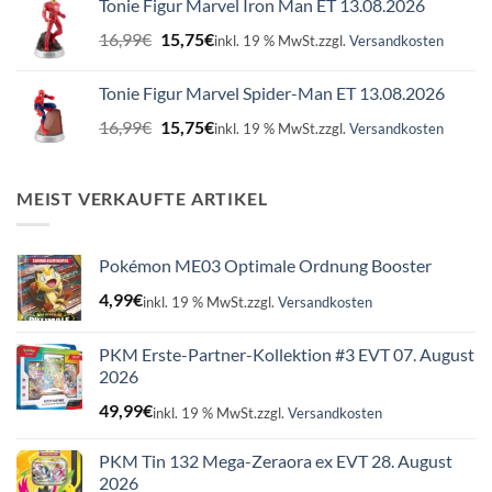
Tonie Figur Marvel Iron Man ET 13.08.2026
16,99€
15,75€.
Ursprünglicher
Aktueller
16,99
€
15,75
€
inkl. 19 % MwSt.
zzgl.
Versandkosten
Preis
Preis
war:
ist:
Tonie Figur Marvel Spider-Man ET 13.08.2026
16,99€
15,75€.
Ursprünglicher
Aktueller
16,99
€
15,75
€
inkl. 19 % MwSt.
zzgl.
Versandkosten
Preis
Preis
war:
ist:
16,99€
15,75€.
MEIST VERKAUFTE ARTIKEL
Pokémon ME03 Optimale Ordnung Booster
4,99
€
inkl. 19 % MwSt.
zzgl.
Versandkosten
PKM Erste-Partner-Kollektion #3 EVT 07. August
2026
49,99
€
inkl. 19 % MwSt.
zzgl.
Versandkosten
PKM Tin 132 Mega-Zeraora ex EVT 28. August
2026