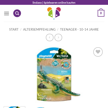
Zum
lindaxx | Spielwaren online kaufen
Inhalt
0
springen
START
/
ALTERSEMPFEHLUNG
/
TEENAGER - 10-14 JAHRE
Auf die
Wunschliste