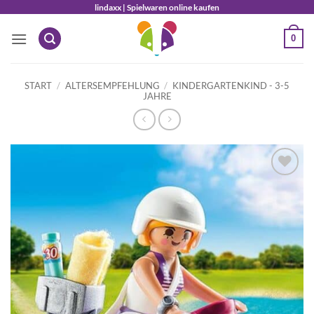
Zum
lindaxx | Spielwaren online kaufen
Inhalt
0
springen
START
/
ALTERSEMPFEHLUNG
/
KINDERGARTENKIND - 3-5
JAHRE
Auf die
Wunschliste