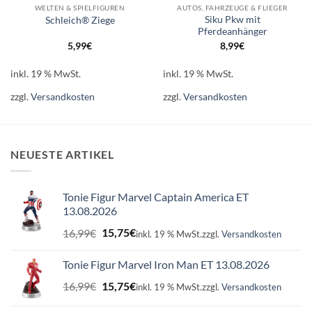
WELTEN & SPIELFIGUREN
AUTOS, FAHRZEUGE & FLIEGER
Siku Pkw mit
Schleich® Ziege
Pferdeanhänger
5,99
€
8,99
€
inkl. 19 % MwSt.
inkl. 19 % MwSt.
zzgl.
Versandkosten
zzgl.
Versandkosten
NEUESTE ARTIKEL
Tonie Figur Marvel Captain America ET
13.08.2026
Ursprünglicher
Aktueller
16,99
€
15,75
€
inkl. 19 % MwSt.
zzgl.
Versandkosten
Preis
Preis
war:
ist:
Tonie Figur Marvel Iron Man ET 13.08.2026
16,99€
15,75€.
Ursprünglicher
Aktueller
16,99
€
15,75
€
inkl. 19 % MwSt.
zzgl.
Versandkosten
Preis
Preis
war:
ist: