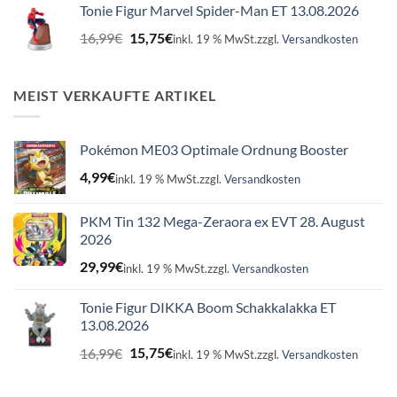
Tonie Figur Marvel Spider-Man ET 13.08.2026
16,99€
15,75€.
Ursprünglicher
Aktueller
16,99
€
15,75
€
inkl. 19 % MwSt.
zzgl.
Versandkosten
Preis
Preis
war:
ist:
16,99€
15,75€.
MEIST VERKAUFTE ARTIKEL
Pokémon ME03 Optimale Ordnung Booster
4,99
€
inkl. 19 % MwSt.
zzgl.
Versandkosten
PKM Tin 132 Mega-Zeraora ex EVT 28. August
2026
29,99
€
inkl. 19 % MwSt.
zzgl.
Versandkosten
Tonie Figur DIKKA Boom Schakkalakka ET
13.08.2026
Ursprünglicher
Aktueller
16,99
€
15,75
€
inkl. 19 % MwSt.
zzgl.
Versandkosten
Preis
Preis
war:
ist: