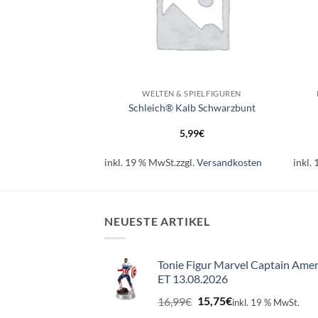
+
+
LEICH®
WELTEN & SPIELFIGUREN
® Koalabär
Schleich® Kalb Schwarzbunt
99
€
5,99
€
l.
Versandkosten
inkl. 19 % MwSt.
zzgl.
Versandkosten
inkl.
NEUESTE ARTIKEL
Tonie Figur Marvel Captain Amer
ET 13.08.2026
Ursprünglicher
Aktueller
16,99
€
15,75
€
inkl. 19 % MwSt.
Preis
Preis