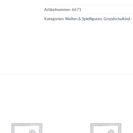
Artikelnummer:
6671
Kategorien:
Welten & Spielfiguren
,
Grundschulkind -
Auf die
Auf di
Wunschliste
Wunschli