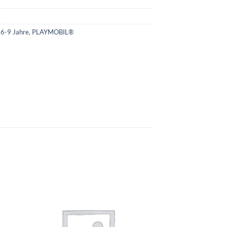
 6-9 Jahre
,
PLAYMOBIL®
e
Auf die
ste
Wunschliste