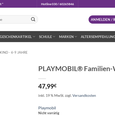
t *
Hotline 030 / 60265846
n
ANMELDEN / 
GESCHENKARTIKEL
SCHULE
MARKEN
ALTERSEMPFEHLUN
IND - 6-9 JAHRE
PLAYMOBIL® Familien-
Auf die
Wunschliste
47,99
€
inkl. 19 % MwSt.
zzgl.
Versandkosten
Playmobil
Nicht vorrätig