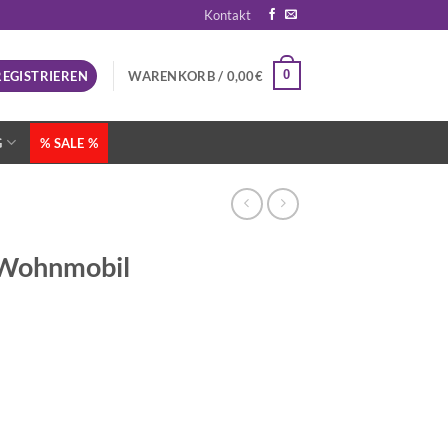
Kontakt
0
REGISTRIEREN
WARENKORB /
0,00
€
G
% SALE %
Wohnmobil