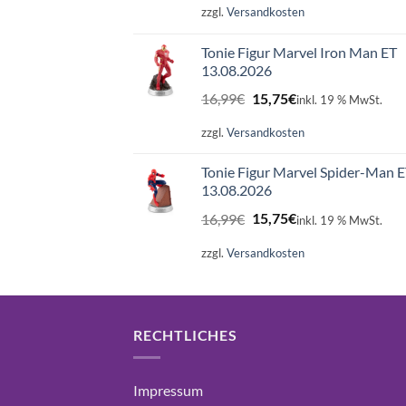
war:
ist:
zzgl.
Versandkosten
16,99€
15,75€.
Tonie Figur Marvel Iron Man ET
13.08.2026
Ursprünglicher
Aktueller
16,99
€
15,75
€
inkl. 19 % MwSt.
Preis
Preis
war:
ist:
zzgl.
Versandkosten
16,99€
15,75€.
Tonie Figur Marvel Spider-Man 
13.08.2026
Ursprünglicher
Aktueller
16,99
€
15,75
€
inkl. 19 % MwSt.
Preis
Preis
war:
ist:
zzgl.
Versandkosten
16,99€
15,75€.
RECHTLICHES
Impressum