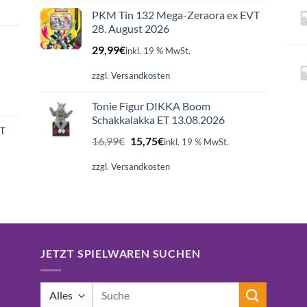
PKM Tin 132 Mega-Zeraora ex EVT
28. August 2026
29,99
€
inkl. 19 % MwSt.
zzgl.
Versandkosten
Tonie Figur DIKKA Boom
Schakkalakka ET 13.08.2026
ET
Ursprünglicher
Aktueller
16,99
€
15,75
€
inkl. 19 % MwSt.
Preis
Preis
war:
ist:
zzgl.
Versandkosten
16,99€
15,75€.
JETZT SPIELWAREN SUCHEN
Suchen
nach: