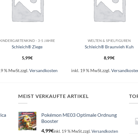
+
KINDERGARTENKIND - 3-5 JAHRE
WELTEN & SPIELFIGUREN
Schleich® Ziege
Schleich® Braunvieh Kuh
5,99
€
8,99
€
 19 % MwSt.
zzgl.
Versandkosten
inkl. 19 % MwSt.
zzgl.
Versandkoste
MEIST VERKAUFTE ARTIKEL
TO
ica
Pokémon ME03 Optimale Ordnung
Booster
4,99
€
inkl. 19 % MwSt.
zzgl.
Versandkosten