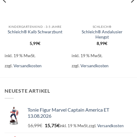
KINDERGARTENKIND - 3-5 JAHRE
SCHLEICH®
Schleich® Andalusier
Schleich® Kalb Schwarzbunt
Hengst
5,99
€
8,99
€
inkl. 19 % MwSt.
inkl. 19 % MwSt.
zzgl.
Versandkosten
zzgl.
Versandkosten
NEUESTE ARTIKEL
Tonie Figur Marvel Captain America ET
13.08.2026
Ursprünglicher
Aktueller
16,99
€
15,75
€
inkl. 19 % MwSt.
zzgl.
Versandkosten
Preis
Preis
war:
ist: