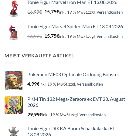
Tonie Figur Marvel Iron Man ET 13.08.2026
16,99€
15,75€.
Ursprünglicher
Aktueller
16,99
€
15,75
€
inkl. 19 % MwSt.
zzgl.
Versandkosten
Preis
Preis
war:
ist:
Tonie Figur Marvel Spider-Man ET 13.08.2026
16,99€
15,75€.
Ursprünglicher
Aktueller
16,99
€
15,75
€
inkl. 19 % MwSt.
zzgl.
Versandkosten
Preis
Preis
war:
ist:
16,99€
15,75€.
MEIST VERKAUFTE ARTIKEL
Pokémon ME03 Optimale Ordnung Booster
4,99
€
inkl. 19 % MwSt.
zzgl.
Versandkosten
PKM Tin 132 Mega-Zeraora ex EVT 28. August
2026
29,99
€
inkl. 19 % MwSt.
zzgl.
Versandkosten
Tonie Figur DIKKA Boom Schakkalakka ET
13.08.2026