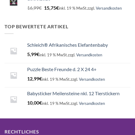
Ursprünglicher
Aktueller
16,99
€
15,75
€
inkl. 19 % MwSt.
zzgl.
Versandkosten
Preis
Preis
war:
ist:
16,99€
15,75€.
TOP BEWERTETE ARTIKEL
Schleich® Afrikanisches Elefantenbaby
5,99
€
inkl. 19 % MwSt.
zzgl.
Versandkosten
Puzzle Beste Freunde d. 2 X 24 4+
12,99
€
inkl. 19 % MwSt.
zzgl.
Versandkosten
Babysticker Meilensteine nkl. 12 Tierstickern
10,00
€
inkl. 19 % MwSt.
zzgl.
Versandkosten
RECHTLICHES