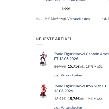
99
€
8,99
€
l.
Versandkosten
inkl. 19 % MwSt.
zzgl.
Versandkosten
inkl.
NEUESTE ARTIKEL
Tonie Figur Marvel Captain Amer
ET 13.08.2026
Ursprünglicher
Aktueller
16,99
€
15,75
€
inkl. 19 % MwSt.
Preis
Preis
war:
ist:
zzgl.
Versandkosten
16,99€
15,75€.
Tonie Figur Marvel Iron Man ET
13.08.2026
Ursprünglicher
Aktueller
16,99
€
15,75
€
inkl. 19 % MwSt.
Preis
Preis
war:
ist:
zzgl.
Versandkosten