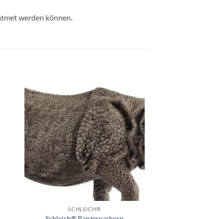
geatmet werden können.
e
Auf die
ste
Wunschliste
+
SCHLEICH®
Schleich® Panzernashorn