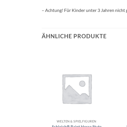
– Achtung! Für Kinder unter 3 Jahren nicht 
ÄHNLICHE PRODUKTE
Auf die
Auf die
Wunschliste
Wunschliste
+
+
SPIELFIGUREN
WELTEN & SPIELFIGUREN
Braunvieh Kuh
Schleich® Paint Horse Stute