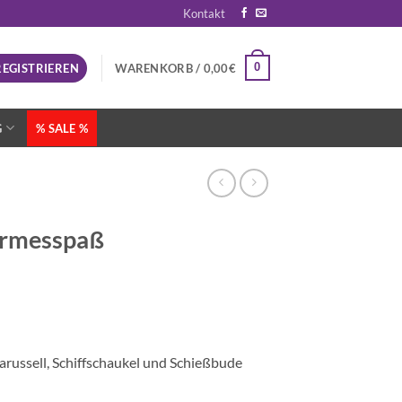
Kontakt
0
REGISTRIEREN
WARENKORB /
0,00
€
G
% SALE %
rmesspaß
arussell, Schiffschaukel und Schießbude