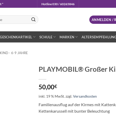
t *
Hotline 030 / 60265846
n
ANMELDEN / 
GESCHENKARTIKEL
SCHULE
MARKEN
ALTERSEMPFEHLUN
IND - 6-9 JAHRE
PLAYMOBIL® Großer Ki
Auf die
Wunschliste
50,00
€
inkl. 19 % MwSt.
zzgl.
Versandkosten
Familienausflug auf der Kirmes mit Kattenk
Kettenkarussell mit bunter Beleuchtung