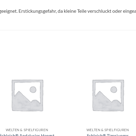
geeignet. Erstickungsgefahr, da kleine Teile verschluckt oder ein
Auf die
Auf di
Wunschliste
Wunschli
+
WELTEN & SPIELFIGUREN
WELTEN & SPIELFIGUREN
Schleich® Andalusier Hengst
Schleich® Tigerjunges