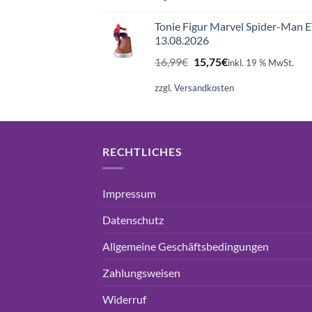
16,99€
15,75€.
Tonie Figur Marvel Spider-Man 
13.08.2026
Ursprünglicher
Aktueller
16,99
€
15,75
€
inkl. 19 % MwSt.
Preis
Preis
war:
ist:
zzgl.
Versandkosten
16,99€
15,75€.
RECHTLICHES
Impressum
Datenschutz
Allgemeine Geschäftsbedingungen
Zahlungsweisen
Widerruf