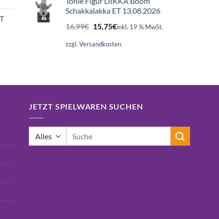
Tonie Figur DIKKA Boom
Schakkalakka ET 13.08.2026
ET
Ursprünglicher
Aktueller
16,99
€
15,75
€
inkl. 19 % MwSt.
Preis
Preis
war:
ist:
zzgl.
Versandkosten
16,99€
15,75€.
JETZT SPIELWAREN SUCHEN
Suchen
nach: