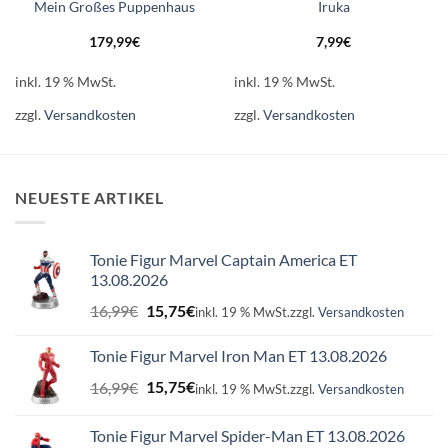
Mein Großes Puppenhaus
Iruka
179,99
€
7,99
€
inkl. 19 % MwSt.
inkl. 19 % MwSt.
zzgl.
Versandkosten
zzgl.
Versandkosten
NEUESTE ARTIKEL
Tonie Figur Marvel Captain America ET
13.08.2026
Ursprünglicher
Aktueller
16,99
€
15,75
€
inkl. 19 % MwSt.
zzgl.
Versandkosten
Preis
Preis
war:
ist:
Tonie Figur Marvel Iron Man ET 13.08.2026
16,99€
15,75€.
Ursprünglicher
Aktueller
16,99
€
15,75
€
inkl. 19 % MwSt.
zzgl.
Versandkosten
Preis
Preis
war:
ist:
Tonie Figur Marvel Spider-Man ET 13.08.2026
16,99€
15,75€.