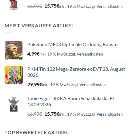
Ursprünglicher
Aktueller
16,99
€
15,75
€
inkl. 19 % MwSt.
zzgl.
Versandkosten
Preis
Preis
war:
ist:
16,99€
15,75€.
MEIST VERKAUFTE ARTIKEL
Pokémon ME03 Optimale Ordnung Booster
4,99
€
inkl. 19 % MwSt.
zzgl.
Versandkosten
PKM Tin 132 Mega-Zeraora ex EVT 28. August
2026
29,99
€
inkl. 19 % MwSt.
zzgl.
Versandkosten
Tonie Figur DIKKA Boom Schakkalakka ET
13.08.2026
Ursprünglicher
Aktueller
16,99
€
15,75
€
inkl. 19 % MwSt.
zzgl.
Versandkosten
Preis
Preis
war:
ist:
16,99€
15,75€.
TOP BEWERTETE ARTIKEL