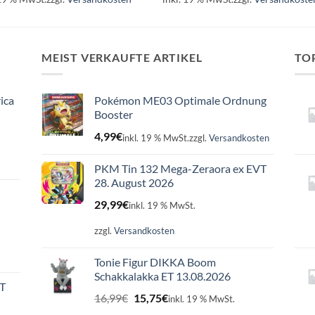
MEIST VERKAUFTE ARTIKEL
TO
ica
Pokémon ME03 Optimale Ordnung
Booster
4,99
€
inkl. 19 % MwSt.
zzgl.
Versandkosten
PKM Tin 132 Mega-Zeraora ex EVT
28. August 2026
29,99
€
inkl. 19 % MwSt.
zzgl.
Versandkosten
Tonie Figur DIKKA Boom
Schakkalakka ET 13.08.2026
ET
Ursprünglicher
Aktueller
16,99
€
15,75
€
inkl. 19 % MwSt.
Preis
Preis