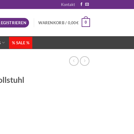
Kontakt
0
REGISTRIEREN
WARENKORB /
0,00
€
G
% SALE %
lstuhl