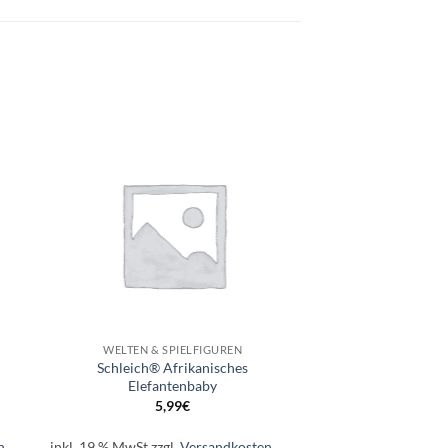
e
Auf die
ste
Wunschliste
+
WELTEN & SPIELFIGUREN
Schleich® Afrikanisches
Elefantenbaby
5,99
€
n
inkl. 19 % MwSt.
zzgl.
Versandkosten