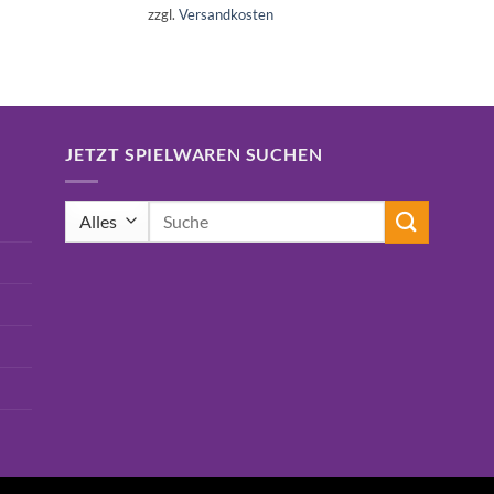
war:
ist:
zzgl.
Versandkosten
16,99€
15,75€.
JETZT SPIELWAREN SUCHEN
Suchen
nach: