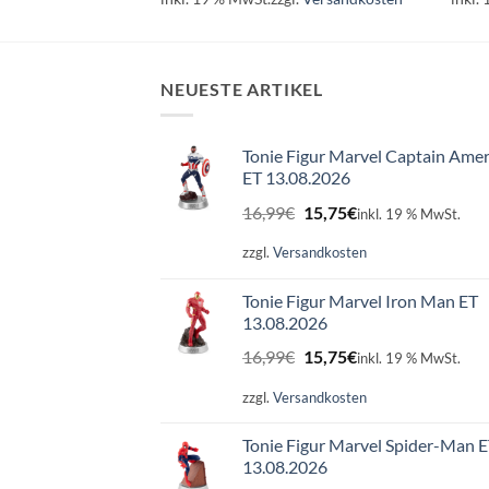
NEUESTE ARTIKEL
Tonie Figur Marvel Captain Amer
ET 13.08.2026
Ursprünglicher
Aktueller
16,99
€
15,75
€
inkl. 19 % MwSt.
Preis
Preis
war:
ist:
zzgl.
Versandkosten
16,99€
15,75€.
Tonie Figur Marvel Iron Man ET
13.08.2026
Ursprünglicher
Aktueller
16,99
€
15,75
€
inkl. 19 % MwSt.
Preis
Preis
war:
ist:
zzgl.
Versandkosten
16,99€
15,75€.
Tonie Figur Marvel Spider-Man 
13.08.2026