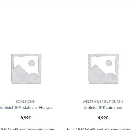
Auf die
Auf di
Wunschliste
Wunschli
+
SCHLEICH®
WELTEN & SPIELFIGUREN
Schleich® Andalusier Hengst
Schleich® Kaninchen
8,99
€
4,99
€
 19 % MwSt.
zzgl.
Versandkosten
inkl. 19 % MwSt.
zzgl.
Versandkoste