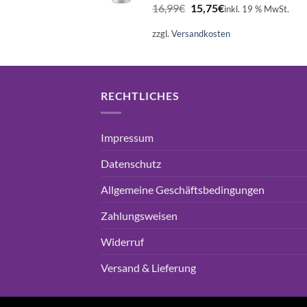
Ursprünglicher
Aktueller
16,99
€
15,75
€
inkl. 19 % MwSt.
Preis
Preis
war:
ist:
zzgl.
Versandkosten
16,99€
15,75€.
RECHTLICHES
Impressum
Datenschutz
Allgemeine Geschäftsbedingungen
Zahlungsweisen
Widerruf
Versand & Lieferung