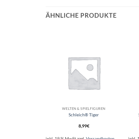
ÄHNLICHE PRODUKTE
Auf die
Auf die
Wunschliste
Wunschliste
+
+
SPIELFIGUREN
WELTEN & SPIELFIGUREN
 Tigerjunges
Schleich® Tiger
99
€
8,99
€
l.
Versandkosten
inkl. 19 % MwSt.
zzgl.
Versandkosten
inkl.