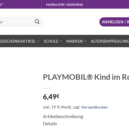
t *
Hotline 030 / 60265846
n
ANMELDEN / 
GESCHENKARTIKEL
SCHULE
MARKEN
ALTERSEMPFEHLUN
PLAYMOBIL® Kind im Rol
Auf die
Wunschliste
6,49
€
inkl. 19 % MwSt.
zzgl.
Versandkosten
Artikelbeschreibung
Details