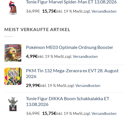
Tonie Figur Marvel Spider-Man ET 13.08.2026
16,99€
15,75€.
Ursprünglicher
Aktueller
16,99
€
15,75
€
inkl. 19 % MwSt.
zzgl.
Versandkosten
Preis
Preis
war:
ist:
16,99€
15,75€.
MEIST VERKAUFTE ARTIKEL
Pokémon ME03 Optimale Ordnung Booster
4,99
€
inkl. 19 % MwSt.
zzgl.
Versandkosten
PKM Tin 132 Mega-Zeraora ex EVT 28. August
2026
29,99
€
inkl. 19 % MwSt.
zzgl.
Versandkosten
Tonie Figur DIKKA Boom Schakkalakka ET
13.08.2026
Ursprünglicher
Aktueller
16,99
€
15,75
€
inkl. 19 % MwSt.
zzgl.
Versandkosten
Preis
Preis
war:
ist: