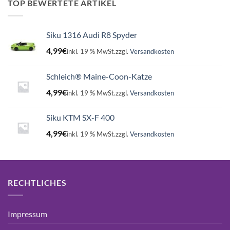
16,99€
15,75€.
TOP BEWERTETE ARTIKEL
Siku 1316 Audi R8 Spyder
4,99
€
inkl. 19 % MwSt.
zzgl.
Versandkosten
Schleich® Maine-Coon-Katze
4,99
€
inkl. 19 % MwSt.
zzgl.
Versandkosten
Siku KTM SX-F 400
4,99
€
inkl. 19 % MwSt.
zzgl.
Versandkosten
RECHTLICHES
Impressum