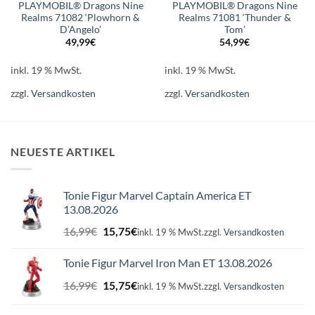
PLAYMOBIL® Dragons Nine
PLAYMOBIL® Dragons Nine
Realms 71082 ‘Plowhorn &
Realms 71081 ‘Thunder &
D’Angelo’
Tom’
49,99
€
54,99
€
inkl. 19 % MwSt.
inkl. 19 % MwSt.
zzgl.
Versandkosten
zzgl.
Versandkosten
NEUESTE ARTIKEL
Tonie Figur Marvel Captain America ET
13.08.2026
Ursprünglicher
Aktueller
16,99
€
15,75
€
inkl. 19 % MwSt.
zzgl.
Versandkosten
Preis
Preis
war:
ist:
Tonie Figur Marvel Iron Man ET 13.08.2026
16,99€
15,75€.
Ursprünglicher
Aktueller
16,99
€
15,75
€
inkl. 19 % MwSt.
zzgl.
Versandkosten
Preis
Preis
war:
ist: