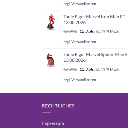
war:
ist:
zzgl.
Versandkosten
16,99€
15,75€.
Tonie Figur Marvel Iron Man ET
13.08.2026
Ursprünglicher
Aktueller
16,99
€
15,75
€
inkl. 19 % MwSt.
Preis
Preis
war:
ist:
zzgl.
Versandkosten
16,99€
15,75€.
Tonie Figur Marvel Spider-Man 
13.08.2026
Ursprünglicher
Aktueller
16,99
€
15,75
€
inkl. 19 % MwSt.
Preis
Preis
war:
ist:
zzgl.
Versandkosten
16,99€
15,75€.
RECHTLICHES
Impressum