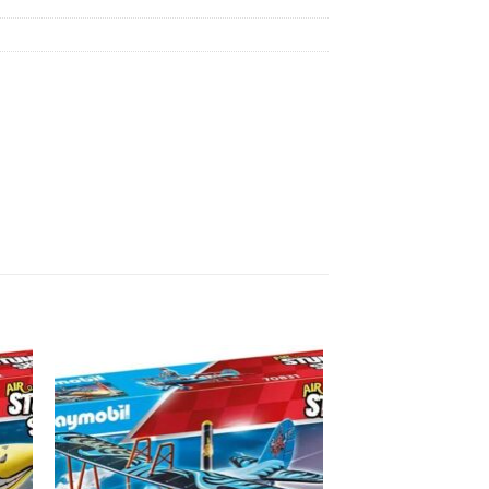
e
Auf die
ste
Wunschliste