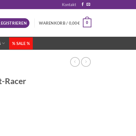
Kontakt
0
REGISTRIEREN
WARENKORB /
0,00
€
G
% SALE %
-Racer