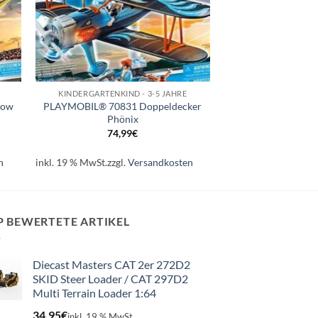
+
KINDERGARTENKIND - 3-5 JAHRE
how
PLAYMOBIL® 70831 Doppeldecker
Phönix
74,99
€
n
inkl. 19 % MwSt.
zzgl.
Versandkosten
P BEWERTETE ARTIKEL
Diecast Masters CAT 2er 272D2
SKID Steer Loader / CAT 297D2
Multi Terrain Loader 1:64
34,95
€
inkl. 19 % MwSt.