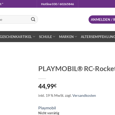
t *
Hotline 030 / 60265846
n
ANMELDEN / 
GESCHENKARTIKEL
SCHULE
MARKEN
ALTERSEMPFEHLUN
PLAYMOBIL® RC-Rocket
Auf die
Wunschliste
44,99
€
inkl. 19 % MwSt.
zzgl.
Versandkosten
Playmobil
Nicht vorrätig