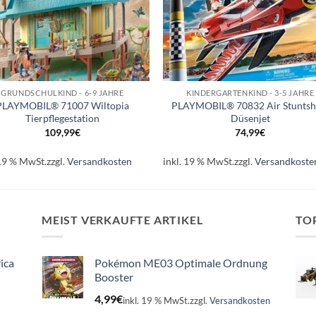
+
GRUNDSCHULKIND - 6-9 JAHRE
KINDERGARTENKIND - 3-5 JAHRE
PLAYMOBIL® 71007 Wiltopia
PLAYMOBIL® 70832 Air Stunts
Tierpflegestation
Düsenjet
109,99
€
74,99
€
 19 % MwSt.
zzgl.
Versandkosten
inkl. 19 % MwSt.
zzgl.
Versandkoste
MEIST VERKAUFTE ARTIKEL
TO
ica
Pokémon ME03 Optimale Ordnung
Booster
4,99
€
inkl. 19 % MwSt.
zzgl.
Versandkosten