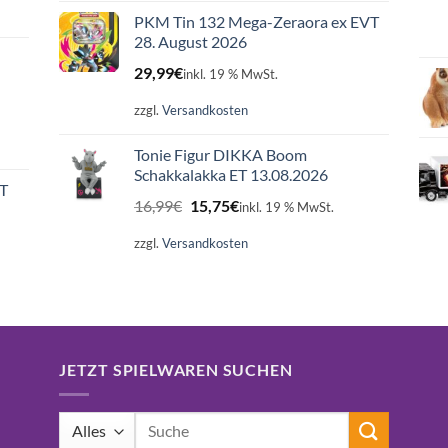
PKM Tin 132 Mega-Zeraora ex EVT
28. August 2026
29,99
€
inkl. 19 % MwSt.
zzgl.
Versandkosten
Tonie Figur DIKKA Boom
Schakkalakka ET 13.08.2026
ET
Ursprünglicher
Aktueller
16,99
€
15,75
€
inkl. 19 % MwSt.
Preis
Preis
war:
ist:
zzgl.
Versandkosten
16,99€
15,75€.
JETZT SPIELWAREN SUCHEN
Suchen
nach: