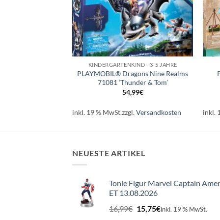
+
+
 10-14 JAHRE
KINDERGARTENKIND - 3-5 JAHRE
gons Nine Realms
PLAYMOBIL® Dragons Nine Realms
caris Lab’
71081 ‘Thunder & Tom’
,99
€
54,99
€
l.
Versandkosten
inkl. 19 % MwSt.
zzgl.
Versandkosten
inkl.
NEUESTE ARTIKEL
Tonie Figur Marvel Captain Amer
ET 13.08.2026
Ursprünglicher
Aktueller
16,99
€
15,75
€
inkl. 19 % MwSt.
Preis
Preis