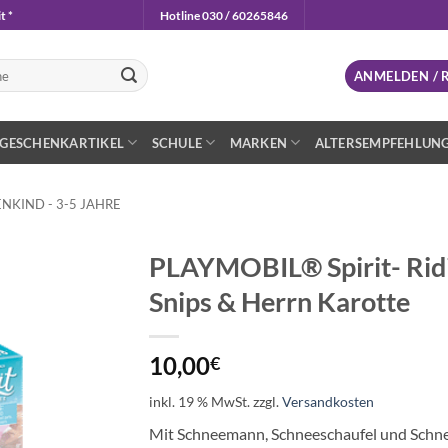
t *
Hotline 030 / 60265846
n
ANMELDEN / 
GESCHENKARTIKEL
SCHULE
MARKEN
ALTERSEMPFEHLUN
NKIND - 3-5 JAHRE
PLAYMOBIL® Spirit- Ridi
Snips & Herrn Karotte
Auf die
Wunschliste
10,00
€
inkl. 19 % MwSt.
zzgl.
Versandkosten
Mit Schneemann, Schneeschaufel und Schne