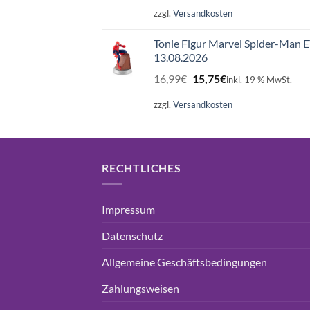
war:
ist:
zzgl.
Versandkosten
16,99€
15,75€.
Tonie Figur Marvel Spider-Man 
13.08.2026
Ursprünglicher
Aktueller
16,99
€
15,75
€
inkl. 19 % MwSt.
Preis
Preis
war:
ist:
zzgl.
Versandkosten
16,99€
15,75€.
RECHTLICHES
Impressum
Datenschutz
Allgemeine Geschäftsbedingungen
Zahlungsweisen