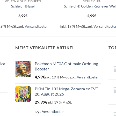
WELTEN & SPIELFIGUREN
SCHLEICH®
Schleich® Esel
Schleich® Golden Retriever We
6,99
€
4,99
€
 19 % MwSt.
zzgl.
Versandkosten
inkl. 19 % MwSt.
zzgl.
Versandkoste
MEIST VERKAUFTE ARTIKEL
TO
ica
Pokémon ME03 Optimale Ordnung
Booster
4,99
€
inkl. 19 % MwSt.
zzgl.
Versandkosten
PKM Tin 132 Mega-Zeraora ex EVT
28. August 2026
29,99
€
inkl. 19 % MwSt.
zzgl.
Versandkosten