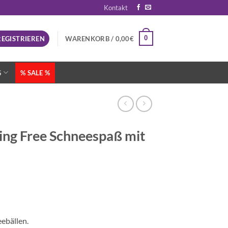
Kontakt
0
REGISTRIEREN
WARENKORB /
0,00
€
G
% SALE %
ng Free Schneespaß mit
ebällen.