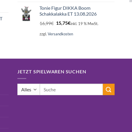
Tonie Figur DIKKA Boom
Schakkalakka ET 13.08.2026
ET
Ursprünglicher
Aktueller
16,99
€
15,75
€
inkl. 19 % MwSt.
Preis
Preis
war:
ist:
zzgl.
Versandkosten
16,99€
15,75€.
JETZT SPIELWAREN SUCHEN
Suchen
nach: