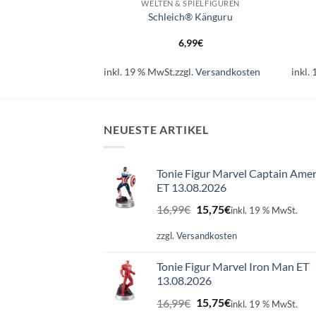
SPIELFIGUREN
WELTEN & SPIELFIGUREN
Giraffenbaby
Schleich® Känguru
99
€
6,99
€
l.
Versandkosten
inkl. 19 % MwSt.
zzgl.
Versandkosten
inkl.
NEUESTE ARTIKEL
Tonie Figur Marvel Captain Amer
ET 13.08.2026
Ursprünglicher
Aktueller
16,99
€
15,75
€
inkl. 19 % MwSt.
Preis
Preis
war:
ist:
zzgl.
Versandkosten
16,99€
15,75€.
Tonie Figur Marvel Iron Man ET
13.08.2026
Ursprünglicher
Aktueller
16,99
€
15,75
€
inkl. 19 % MwSt.
Preis
Preis