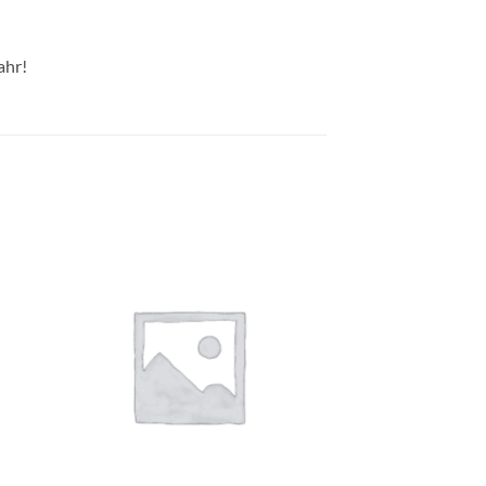
ahr!
e
Auf die
ste
Wunschliste
+