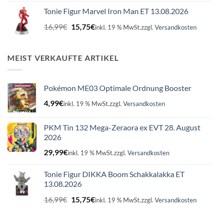
war:
ist:
Tonie Figur Marvel Iron Man ET 13.08.2026
16,99€
15,75€.
Ursprünglicher
Aktueller
16,99
€
15,75
€
inkl. 19 % MwSt.
zzgl.
Versandkosten
Preis
Preis
war:
ist:
16,99€
15,75€.
MEIST VERKAUFTE ARTIKEL
Pokémon ME03 Optimale Ordnung Booster
4,99
€
inkl. 19 % MwSt.
zzgl.
Versandkosten
PKM Tin 132 Mega-Zeraora ex EVT 28. August
2026
29,99
€
inkl. 19 % MwSt.
zzgl.
Versandkosten
Tonie Figur DIKKA Boom Schakkalakka ET
13.08.2026
Ursprünglicher
Aktueller
16,99
€
15,75
€
inkl. 19 % MwSt.
zzgl.
Versandkosten
Preis
Preis
war:
ist: