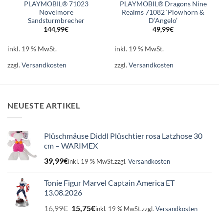
PLAYMOBIL® 71023
PLAYMOBIL® Dragons Nine
Novelmore
Realms 71082 ‘Plowhorn &
Sandsturmbrecher
D’Angelo’
144,99
€
49,99
€
inkl. 19 % MwSt.
inkl. 19 % MwSt.
zzgl.
Versandkosten
zzgl.
Versandkosten
NEUESTE ARTIKEL
Plüschmäuse Diddl Plüschtier rosa Latzhose 30
cm – WARIMEX
39,99
€
inkl. 19 % MwSt.
zzgl.
Versandkosten
Tonie Figur Marvel Captain America ET
13.08.2026
Ursprünglicher
Aktueller
16,99
€
15,75
€
inkl. 19 % MwSt.
zzgl.
Versandkosten
Preis
Preis