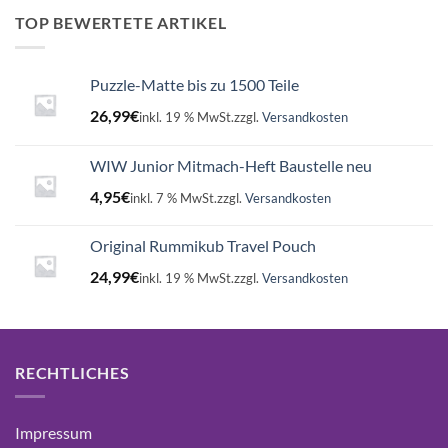
16,99€
15,75€.
TOP BEWERTETE ARTIKEL
Puzzle-Matte bis zu 1500 Teile
26,99
€
inkl. 19 % MwSt.
zzgl.
Versandkosten
WIW Junior Mitmach-Heft Baustelle neu
4,95
€
inkl. 7 % MwSt.
zzgl.
Versandkosten
Original Rummikub Travel Pouch
24,99
€
inkl. 19 % MwSt.
zzgl.
Versandkosten
RECHTLICHES
Impressum