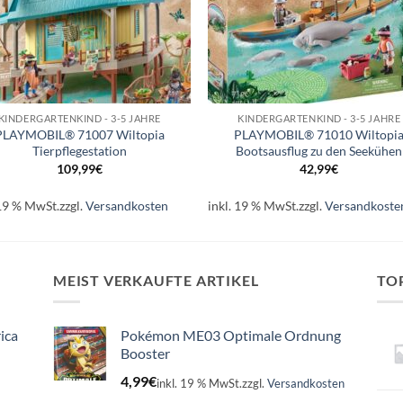
+
KINDERGARTENKIND - 3-5 JAHRE
KINDERGARTENKIND - 3-5 JAHRE
PLAYMOBIL® 71007 Wiltopia
PLAYMOBIL® 71010 Wiltopi
Tierpflegestation
Bootsausflug zu den Seekühen
109,99
€
42,99
€
 19 % MwSt.
zzgl.
Versandkosten
inkl. 19 % MwSt.
zzgl.
Versandkoste
MEIST VERKAUFTE ARTIKEL
TO
ica
Pokémon ME03 Optimale Ordnung
Booster
4,99
€
inkl. 19 % MwSt.
zzgl.
Versandkosten