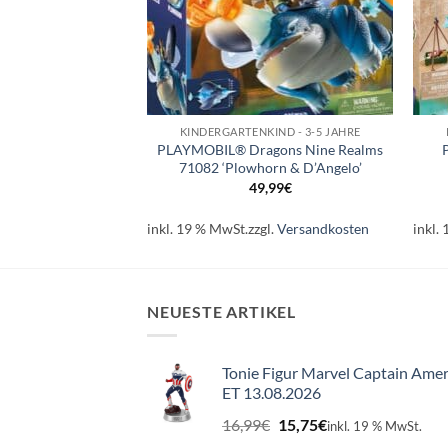
+
+
IND - 3-5 JAHRE
KINDERGARTENKIND - 3-5 JAHRE
gons Nine Realms
PLAYMOBIL® Dragons Nine Realms
 Wei mit Jun’
71082 ‘Plowhorn & D’Angelo’
,99
€
49,99
€
l.
Versandkosten
inkl. 19 % MwSt.
zzgl.
Versandkosten
inkl.
NEUESTE ARTIKEL
Tonie Figur Marvel Captain Amer
ET 13.08.2026
Ursprünglicher
Aktueller
16,99
€
15,75
€
inkl. 19 % MwSt.
Preis
Preis