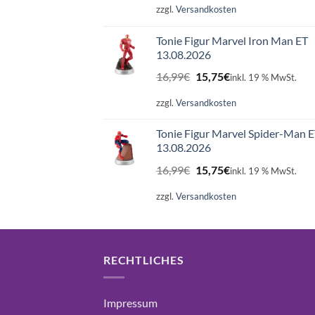
war:
ist:
zzgl.
Versandkosten
16,99€
15,75€.
Tonie Figur Marvel Iron Man ET
13.08.2026
Ursprünglicher
Aktueller
16,99
€
15,75
€
inkl. 19 % MwSt.
Preis
Preis
war:
ist:
zzgl.
Versandkosten
16,99€
15,75€.
Tonie Figur Marvel Spider-Man 
13.08.2026
Ursprünglicher
Aktueller
16,99
€
15,75
€
inkl. 19 % MwSt.
Preis
Preis
war:
ist:
zzgl.
Versandkosten
16,99€
15,75€.
RECHTLICHES
Impressum