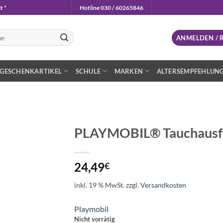
t *
Hotline 030 / 60265846
n
ANMELDEN / 
GESCHENKARTIKEL
SCHULE
MARKEN
ALTERSEMPFEHLUN
PLAYMOBIL® Tauchausfl
Auf die
Wunschliste
24,49
€
inkl. 19 % MwSt.
zzgl.
Versandkosten
Playmobil
Nicht vorrätig