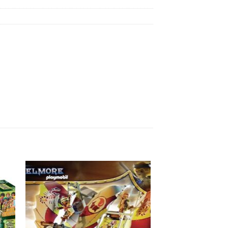
e
Auf die
ste
Wunschliste