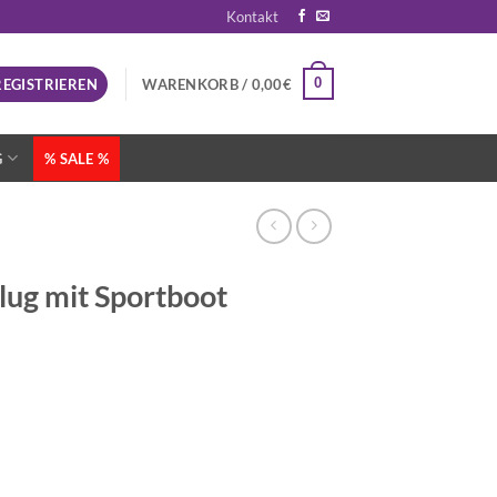
Kontakt
0
REGISTRIEREN
WARENKORB /
0,00
€
G
% SALE %
ug mit Sportboot