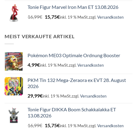
war:
ist:
Tonie Figur Marvel Iron Man ET 13.08.2026
16,99€
15,75€.
Ursprünglicher
Aktueller
16,99
€
15,75
€
inkl. 19 % MwSt.
zzgl.
Versandkosten
Preis
Preis
war:
ist:
16,99€
15,75€.
MEIST VERKAUFTE ARTIKEL
Pokémon ME03 Optimale Ordnung Booster
4,99
€
inkl. 19 % MwSt.
zzgl.
Versandkosten
PKM Tin 132 Mega-Zeraora ex EVT 28. August
2026
29,99
€
inkl. 19 % MwSt.
zzgl.
Versandkosten
Tonie Figur DIKKA Boom Schakkalakka ET
13.08.2026
Ursprünglicher
Aktueller
16,99
€
15,75
€
inkl. 19 % MwSt.
zzgl.
Versandkosten
Preis
Preis
war:
ist: