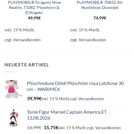
PLAYMOBIL® Dragons Nine
PLAYMOBIL® 70832 Air
Realms 71082 ‘Plowhorn &
Stuntshow Düsenjet
D’Angelo’
49,99
€
74,99
€
inkl. 19 % MwSt.
inkl. 19 % MwSt.
zzgl.
Versandkosten
zzgl.
Versandkosten
NEUESTE ARTIKEL
Plüschmäuse Diddl Plüschtier rosa Latzhose 30
cm – WARIMEX
39,99
€
inkl. 19 % MwSt.
zzgl.
Versandkosten
Tonie Figur Marvel Captain America ET
13.08.2026
Ursprünglicher
Aktueller
16,99
€
15,75
€
inkl. 19 % MwSt.
zzgl.
Versandkosten
Preis
Preis