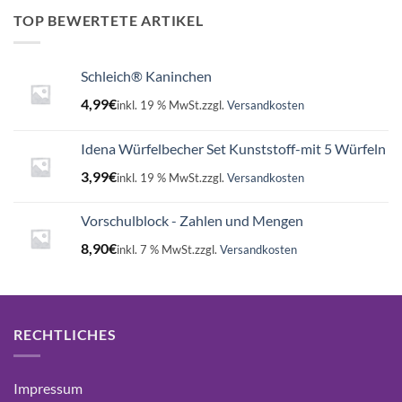
16,99€
15,75€.
TOP BEWERTETE ARTIKEL
Schleich® Kaninchen
4,99
€
inkl. 19 % MwSt.
zzgl.
Versandkosten
Idena Würfelbecher Set Kunststoff-mit 5 Würfeln
3,99
€
inkl. 19 % MwSt.
zzgl.
Versandkosten
Vorschulblock - Zahlen und Mengen
8,90
€
inkl. 7 % MwSt.
zzgl.
Versandkosten
RECHTLICHES
Impressum