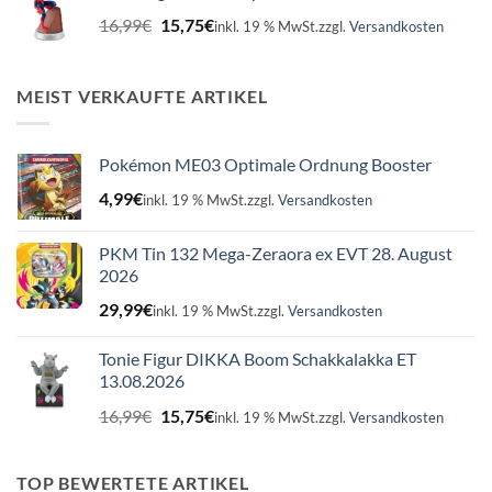
Ursprünglicher
Aktueller
16,99
€
15,75
€
inkl. 19 % MwSt.
zzgl.
Versandkosten
Preis
Preis
war:
ist:
16,99€
15,75€.
MEIST VERKAUFTE ARTIKEL
Pokémon ME03 Optimale Ordnung Booster
4,99
€
inkl. 19 % MwSt.
zzgl.
Versandkosten
PKM Tin 132 Mega-Zeraora ex EVT 28. August
2026
29,99
€
inkl. 19 % MwSt.
zzgl.
Versandkosten
Tonie Figur DIKKA Boom Schakkalakka ET
13.08.2026
Ursprünglicher
Aktueller
16,99
€
15,75
€
inkl. 19 % MwSt.
zzgl.
Versandkosten
Preis
Preis
war:
ist:
16,99€
15,75€.
TOP BEWERTETE ARTIKEL