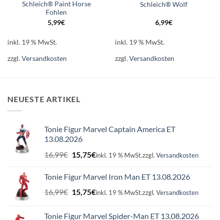
Schleich® Paint Horse
Schleich® Wolf
Fohlen
5,99
€
6,99
€
inkl. 19 % MwSt.
inkl. 19 % MwSt.
zzgl.
Versandkosten
zzgl.
Versandkosten
NEUESTE ARTIKEL
Tonie Figur Marvel Captain America ET
13.08.2026
Ursprünglicher
Aktueller
16,99
€
15,75
€
inkl. 19 % MwSt.
zzgl.
Versandkosten
Preis
Preis
war:
ist:
Tonie Figur Marvel Iron Man ET 13.08.2026
16,99€
15,75€.
Ursprünglicher
Aktueller
16,99
€
15,75
€
inkl. 19 % MwSt.
zzgl.
Versandkosten
Preis
Preis
war:
ist:
Tonie Figur Marvel Spider-Man ET 13.08.2026
16,99€
15,75€.