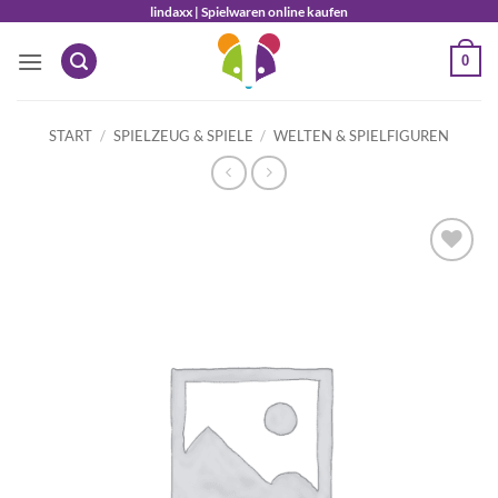
Zum
lindaxx | Spielwaren online kaufen
Inhalt
0
springen
START
/
SPIELZEUG & SPIELE
/
WELTEN & SPIELFIGUREN
Auf die
Wunschliste