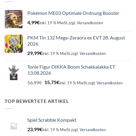
Pokémon ME03 Optimale Ordnung Booster
4,99
€
inkl. 19 % MwSt.
zzgl.
Versandkosten
PKM Tin 132 Mega-Zeraora ex EVT 28. August
2026
29,99
€
inkl. 19 % MwSt.
zzgl.
Versandkosten
Tonie Figur DIKKA Boom Schakkalakka ET
13.08.2026
Ursprünglicher
Aktueller
16,99
€
15,75
€
inkl. 19 % MwSt.
zzgl.
Versandkosten
Preis
Preis
war:
ist:
16,99€
15,75€.
TOP BEWERTETE ARTIKEL
Spiel Scrabble Kompakt
23,99
€
inkl. 19 % MwSt.
zzgl.
Versandkosten