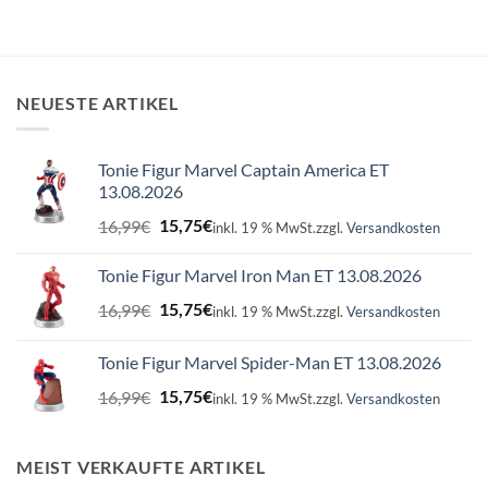
NEUESTE ARTIKEL
Tonie Figur Marvel Captain America ET
13.08.2026
Ursprünglicher
Aktueller
16,99
€
15,75
€
inkl. 19 % MwSt.
zzgl.
Versandkosten
Preis
Preis
war:
ist:
Tonie Figur Marvel Iron Man ET 13.08.2026
16,99€
15,75€.
Ursprünglicher
Aktueller
16,99
€
15,75
€
inkl. 19 % MwSt.
zzgl.
Versandkosten
Preis
Preis
war:
ist:
Tonie Figur Marvel Spider-Man ET 13.08.2026
16,99€
15,75€.
Ursprünglicher
Aktueller
16,99
€
15,75
€
inkl. 19 % MwSt.
zzgl.
Versandkosten
Preis
Preis
war:
ist:
16,99€
15,75€.
MEIST VERKAUFTE ARTIKEL