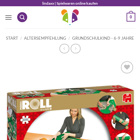
Zum
lindaxx | Spielwaren online kaufen
Inhalt
0
springen
START
/
ALTERSEMPFEHLUNG
/
GRUNDSCHULKIND - 6-9 JAHRE
Auf die
Wunschliste