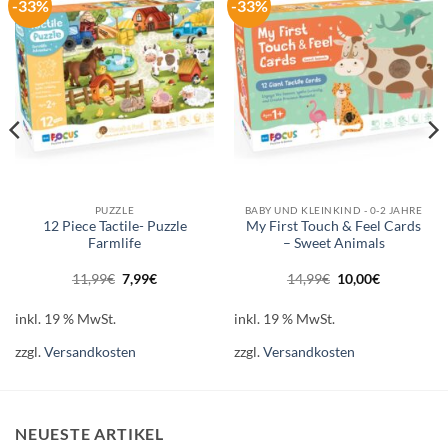
-33%
-33%
Auf die
Auf die
Wunschliste
Wunschliste
PUZZLE
BABY UND KLEINKIND - 0-2 JAHRE
12 Piece Tactile- Puzzle
My First Touch & Feel Cards
Farmlife
– Sweet Animals
Ursprünglicher
Aktueller
Ursprünglicher
Aktueller
11,99
€
7,99
€
14,99
€
10,00
€
Preis
Preis
Preis
Preis
war:
ist:
war:
ist:
11,99€
7,99€.
14,99€
10,00€.
inkl. 19 % MwSt.
inkl. 19 % MwSt.
zzgl.
Versandkosten
zzgl.
Versandkosten
NEUESTE ARTIKEL