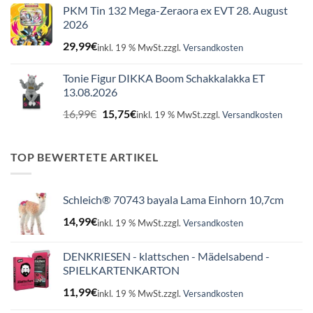
PKM Tin 132 Mega-Zeraora ex EVT 28. August
2026
29,99
€
inkl. 19 % MwSt.
zzgl.
Versandkosten
Tonie Figur DIKKA Boom Schakkalakka ET
13.08.2026
Ursprünglicher
Aktueller
16,99
€
15,75
€
inkl. 19 % MwSt.
zzgl.
Versandkosten
Preis
Preis
war:
ist:
16,99€
15,75€.
TOP BEWERTETE ARTIKEL
Schleich® 70743 bayala Lama Einhorn 10,7cm
14,99
€
inkl. 19 % MwSt.
zzgl.
Versandkosten
DENKRIESEN - klattschen - Mädelsabend -
SPIELKARTENKARTON
11,99
€
inkl. 19 % MwSt.
zzgl.
Versandkosten