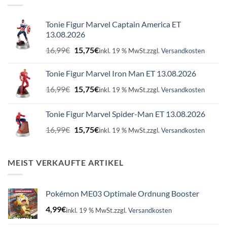
Tonie Figur Marvel Captain America ET
13.08.2026
Ursprünglicher
Aktueller
16,99
€
15,75
€
inkl. 19 % MwSt.
zzgl.
Versandkosten
Preis
Preis
war:
ist:
Tonie Figur Marvel Iron Man ET 13.08.2026
16,99€
15,75€.
Ursprünglicher
Aktueller
16,99
€
15,75
€
inkl. 19 % MwSt.
zzgl.
Versandkosten
Preis
Preis
war:
ist:
Tonie Figur Marvel Spider-Man ET 13.08.2026
16,99€
15,75€.
Ursprünglicher
Aktueller
16,99
€
15,75
€
inkl. 19 % MwSt.
zzgl.
Versandkosten
Preis
Preis
war:
ist:
16,99€
15,75€.
MEIST VERKAUFTE ARTIKEL
Pokémon ME03 Optimale Ordnung Booster
4,99
€
inkl. 19 % MwSt.
zzgl.
Versandkosten