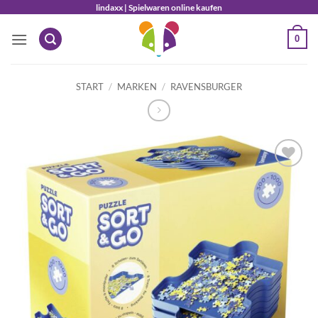
Zum
lindaxx | Spielwaren online kaufen
Inhalt
0
springen
START
/
MARKEN
/
RAVENSBURGER
Auf die
Wunschliste