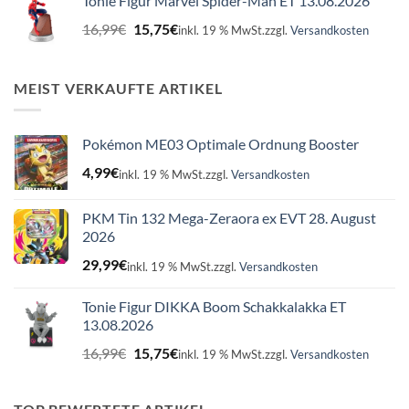
Tonie Figur Marvel Spider-Man ET 13.08.2026
16,99€
15,75€.
Ursprünglicher
Aktueller
16,99
€
15,75
€
inkl. 19 % MwSt.
zzgl.
Versandkosten
Preis
Preis
war:
ist:
16,99€
15,75€.
MEIST VERKAUFTE ARTIKEL
Pokémon ME03 Optimale Ordnung Booster
4,99
€
inkl. 19 % MwSt.
zzgl.
Versandkosten
PKM Tin 132 Mega-Zeraora ex EVT 28. August
2026
29,99
€
inkl. 19 % MwSt.
zzgl.
Versandkosten
Tonie Figur DIKKA Boom Schakkalakka ET
13.08.2026
Ursprünglicher
Aktueller
16,99
€
15,75
€
inkl. 19 % MwSt.
zzgl.
Versandkosten
Preis
Preis
war:
ist:
16,99€
15,75€.