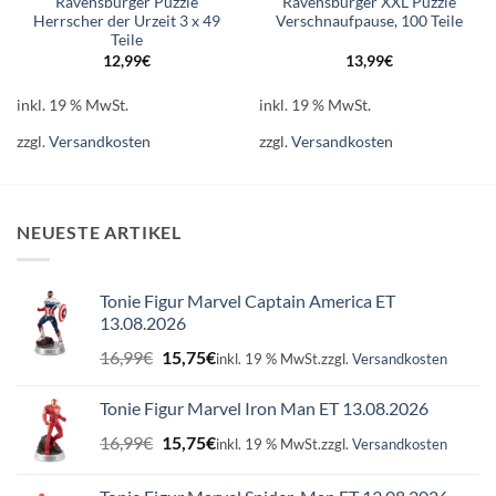
Ravensburger Puzzle
Ravensburger XXL Puzzle
Herrscher der Urzeit 3 x 49
Verschnaufpause, 100 Teile
Teile
12,99
€
13,99
€
inkl. 19 % MwSt.
inkl. 19 % MwSt.
zzgl.
Versandkosten
zzgl.
Versandkosten
NEUESTE ARTIKEL
Tonie Figur Marvel Captain America ET
13.08.2026
Ursprünglicher
Aktueller
16,99
€
15,75
€
inkl. 19 % MwSt.
zzgl.
Versandkosten
Preis
Preis
war:
ist:
Tonie Figur Marvel Iron Man ET 13.08.2026
16,99€
15,75€.
Ursprünglicher
Aktueller
16,99
€
15,75
€
inkl. 19 % MwSt.
zzgl.
Versandkosten
Preis
Preis
war:
ist: