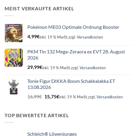
16,99€
15,75€.
MEIST VERKAUFTE ARTIKEL
Pokémon ME03 Optimale Ordnung Booster
4,99
€
inkl. 19 % MwSt.
zzgl.
Versandkosten
PKM Tin 132 Mega-Zeraora ex EVT 28. August
2026
29,99
€
inkl. 19 % MwSt.
zzgl.
Versandkosten
Tonie Figur DIKKA Boom Schakkalakka ET
13.08.2026
Ursprünglicher
Aktueller
16,99
€
15,75
€
inkl. 19 % MwSt.
zzgl.
Versandkosten
Preis
Preis
war:
ist:
16,99€
15,75€.
TOP BEWERTETE ARTIKEL
Schleich® Löwenjunges