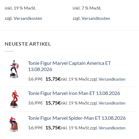
inkl. 19 % MwSt.
inkl. 7 % MwSt.
zzgl.
Versandkosten
zzgl.
Versandkosten
NEUESTE ARTIKEL
Tonie Figur Marvel Captain America ET
13.08.2026
Ursprünglicher
Aktueller
16,99
€
15,75
€
inkl. 19 % MwSt.
zzgl.
Versandkosten
Preis
Preis
war:
ist:
Tonie Figur Marvel Iron Man ET 13.08.2026
16,99€
15,75€.
Ursprünglicher
Aktueller
16,99
€
15,75
€
inkl. 19 % MwSt.
zzgl.
Versandkosten
Preis
Preis
war:
ist:
Tonie Figur Marvel Spider-Man ET 13.08.2026
16,99€
15,75€.
Ursprünglicher
Aktueller
16,99
€
15,75
€
inkl. 19 % MwSt.
zzgl.
Versandkosten
Preis
Preis
war:
ist: