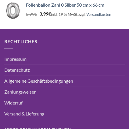
war:
ist:
Folienballon Zahl 0 Silber 50 cm x 66 cm
7,99€
3,99€.
Ursprünglicher
Aktueller
5,99
€
3,99
€
inkl. 19 % MwSt.
zzgl.
Versandkosten
Preis
Preis
war:
ist:
5,99€
3,99€.
RECHTLICHES
Impressum
Datenschutz
Allgemeine Geschäftsbedingungen
Zahlungsweisen
Widerruf
Versand & Lieferung