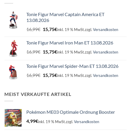
Tonie Figur Marvel Captain America ET
13.08.2026
Ursprünglicher
Aktueller
16,99
€
15,75
€
inkl. 19 % MwSt.
zzgl.
Versandkosten
Preis
Preis
war:
ist:
Tonie Figur Marvel Iron Man ET 13.08.2026
16,99€
15,75€.
Ursprünglicher
Aktueller
16,99
€
15,75
€
inkl. 19 % MwSt.
zzgl.
Versandkosten
Preis
Preis
war:
ist:
Tonie Figur Marvel Spider-Man ET 13.08.2026
16,99€
15,75€.
Ursprünglicher
Aktueller
16,99
€
15,75
€
inkl. 19 % MwSt.
zzgl.
Versandkosten
Preis
Preis
war:
ist:
16,99€
15,75€.
MEIST VERKAUFTE ARTIKEL
Pokémon ME03 Optimale Ordnung Booster
4,99
€
inkl. 19 % MwSt.
zzgl.
Versandkosten