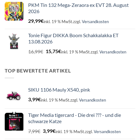
PKM Tin 132 Mega-Zeraora ex EVT 28. August
2026
29,99
€
inkl. 19 % MwSt.
zzgl.
Versandkosten
Tonie Figur DIKKA Boom Schakkalakka ET
13.08.2026
Ursprünglicher
Aktueller
16,99
€
15,75
€
inkl. 19 % MwSt.
zzgl.
Versandkosten
Preis
Preis
war:
ist:
16,99€
15,75€.
TOP BEWERTETE ARTIKEL
SIKU 1106 Mauly X540, pink
3,99
€
inkl. 19 % MwSt.
zzgl.
Versandkosten
Tiger Media tigercard - Die drei ??? - und die
schwarze Katze
Ursprünglicher
Aktueller
7,99
€
3,99
€
inkl. 19 % MwSt.
zzgl.
Versandkosten
Preis
Preis