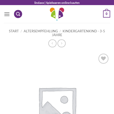
Zum
lindaxx | Spielwaren online kaufen
Inhalt
0
springen
START
/
ALTERSEMPFEHLUNG
/
KINDERGARTENKIND - 3-5
JAHRE
Auf die
Wunschliste