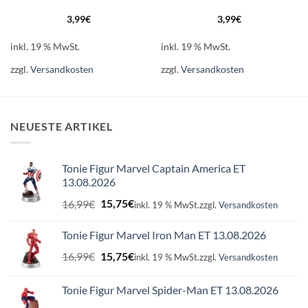
3,99
€
3,99
€
inkl. 19 % MwSt.
inkl. 19 % MwSt.
zzgl.
Versandkosten
zzgl.
Versandkosten
NEUESTE ARTIKEL
Tonie Figur Marvel Captain America ET
13.08.2026
Ursprünglicher
Aktueller
16,99
€
15,75
€
inkl. 19 % MwSt.
zzgl.
Versandkosten
Preis
Preis
war:
ist:
Tonie Figur Marvel Iron Man ET 13.08.2026
16,99€
15,75€.
Ursprünglicher
Aktueller
16,99
€
15,75
€
inkl. 19 % MwSt.
zzgl.
Versandkosten
Preis
Preis
war:
ist:
Tonie Figur Marvel Spider-Man ET 13.08.2026
16,99€
15,75€.
Ursprünglicher
Aktueller