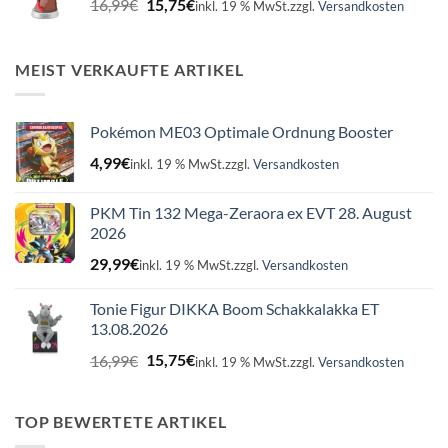
16,99
€
15,75
€
inkl. 19 % MwSt.
zzgl.
Versandkosten
Preis
Preis
war:
ist:
16,99€
15,75€.
MEIST VERKAUFTE ARTIKEL
Pokémon ME03 Optimale Ordnung Booster
4,99
€
inkl. 19 % MwSt.
zzgl.
Versandkosten
PKM Tin 132 Mega-Zeraora ex EVT 28. August
2026
29,99
€
inkl. 19 % MwSt.
zzgl.
Versandkosten
Tonie Figur DIKKA Boom Schakkalakka ET
13.08.2026
Ursprünglicher
Aktueller
16,99
€
15,75
€
inkl. 19 % MwSt.
zzgl.
Versandkosten
Preis
Preis
war:
ist:
16,99€
15,75€.
TOP BEWERTETE ARTIKEL