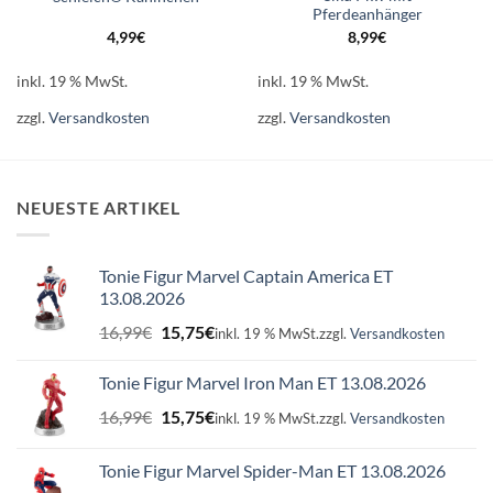
Pferdeanhänger
4,99
€
8,99
€
inkl. 19 % MwSt.
inkl. 19 % MwSt.
zzgl.
Versandkosten
zzgl.
Versandkosten
NEUESTE ARTIKEL
Tonie Figur Marvel Captain America ET
13.08.2026
Ursprünglicher
Aktueller
16,99
€
15,75
€
inkl. 19 % MwSt.
zzgl.
Versandkosten
Preis
Preis
war:
ist:
Tonie Figur Marvel Iron Man ET 13.08.2026
16,99€
15,75€.
Ursprünglicher
Aktueller
16,99
€
15,75
€
inkl. 19 % MwSt.
zzgl.
Versandkosten
Preis
Preis
war:
ist:
Tonie Figur Marvel Spider-Man ET 13.08.2026
16,99€
15,75€.