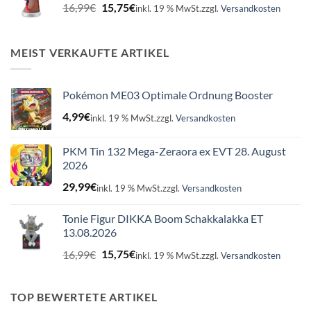
Ursprünglicher
Aktueller
16,99
€
15,75
€
inkl. 19 % MwSt.
zzgl.
Versandkosten
Preis
Preis
war:
ist:
16,99€
15,75€.
MEIST VERKAUFTE ARTIKEL
Pokémon ME03 Optimale Ordnung Booster
4,99
€
inkl. 19 % MwSt.
zzgl.
Versandkosten
PKM Tin 132 Mega-Zeraora ex EVT 28. August
2026
29,99
€
inkl. 19 % MwSt.
zzgl.
Versandkosten
Tonie Figur DIKKA Boom Schakkalakka ET
13.08.2026
Ursprünglicher
Aktueller
16,99
€
15,75
€
inkl. 19 % MwSt.
zzgl.
Versandkosten
Preis
Preis
war:
ist:
16,99€
15,75€.
TOP BEWERTETE ARTIKEL