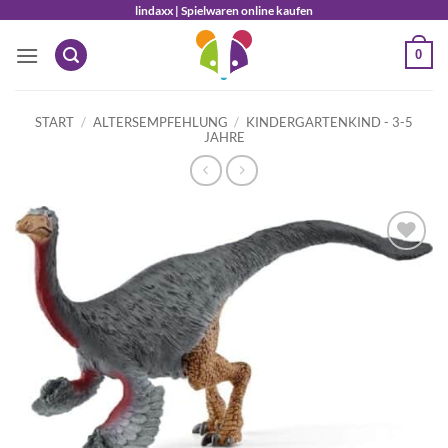
Zum
lindaxx | Spielwaren online kaufen
Inhalt
0
springen
START
/
ALTERSEMPFEHLUNG
/
KINDERGARTENKIND - 3-5
JAHRE
Auf die
Wunschliste