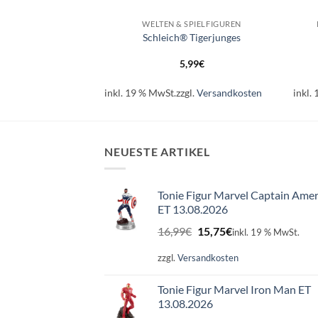
IND - 3-5 JAHRE
WELTEN & SPIELFIGUREN
Löwe,brüllend
Schleich® Tigerjunges
99
€
5,99
€
l.
Versandkosten
inkl. 19 % MwSt.
zzgl.
Versandkosten
inkl.
NEUESTE ARTIKEL
Tonie Figur Marvel Captain Amer
ET 13.08.2026
Ursprünglicher
Aktueller
16,99
€
15,75
€
inkl. 19 % MwSt.
Preis
Preis
war:
ist:
zzgl.
Versandkosten
16,99€
15,75€.
Tonie Figur Marvel Iron Man ET
13.08.2026