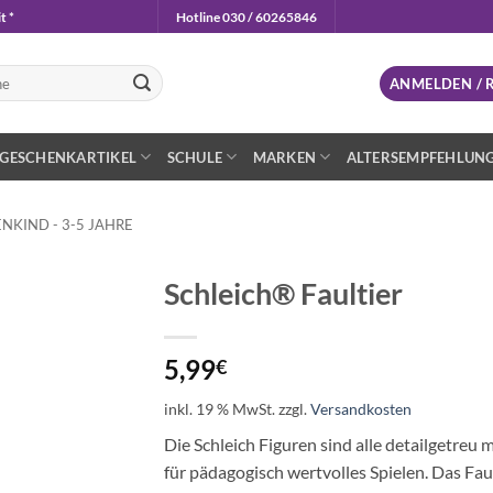
t *
Hotline 030 / 60265846
n
ANMELDEN / 
GESCHENKARTIKEL
SCHULE
MARKEN
ALTERSEMPFEHLUN
NKIND - 3-5 JAHRE
Schleich® Faultier
Auf die
Wunschliste
5,99
€
inkl. 19 % MwSt.
zzgl.
Versandkosten
Die Schleich Figuren sind alle detailgetreu 
für pädagogisch wertvolles Spielen. Das Faul