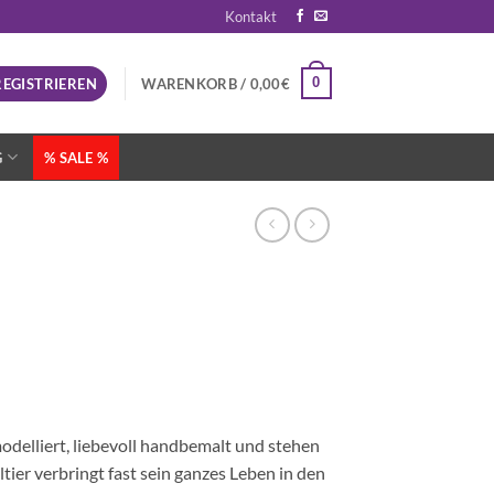
Kontakt
0
REGISTRIEREN
WARENKORB /
0,00
€
G
% SALE %
modelliert, liebevoll handbemalt und stehen
tier verbringt fast sein ganzes Leben in den