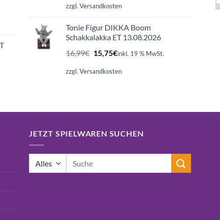
zzgl.
Versandkosten
Tonie Figur DIKKA Boom
Schakkalakka ET 13.08.2026
ET
Ursprünglicher
Aktueller
16,99
€
15,75
€
inkl. 19 % MwSt.
Preis
Preis
war:
ist:
zzgl.
Versandkosten
16,99€
15,75€.
JETZT SPIELWAREN SUCHEN
Suchen
nach: