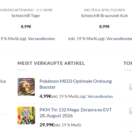
KINDERGARTENKIND - 3-5 JAHRE
WELTEN & SPIELFIGUREN
Schleich® Tiger
Schleich® Braunvieh Kuh
8,99
€
8,99
€
 19 % MwSt.
zzgl.
Versandkosten
inkl. 19 % MwSt.
zzgl.
Versandkoste
MEIST VERKAUFTE ARTIKEL
TO
ica
Pokémon ME03 Optimale Ordnung
Booster
4,99
€
inkl. 19 % MwSt.
zzgl.
Versandkosten
PKM Tin 132 Mega-Zeraora ex EVT
28. August 2026
29,99
€
inkl. 19 % MwSt.