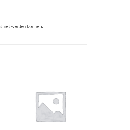
geatmet werden können.
e
Auf die
ste
Wunschliste
+