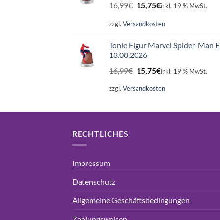
Ursprünglicher
Aktueller
16,99
€
15,75
€
inkl. 19 % MwSt.
Preis
Preis
war:
ist:
zzgl.
Versandkosten
16,99€
15,75€.
Tonie Figur Marvel Spider-Man 
13.08.2026
Ursprünglicher
Aktueller
16,99
€
15,75
€
inkl. 19 % MwSt.
Preis
Preis
war:
ist:
zzgl.
Versandkosten
16,99€
15,75€.
RECHTLICHES
Impressum
Datenschutz
Allgemeine Geschäftsbedingungen
Zahlungsweisen